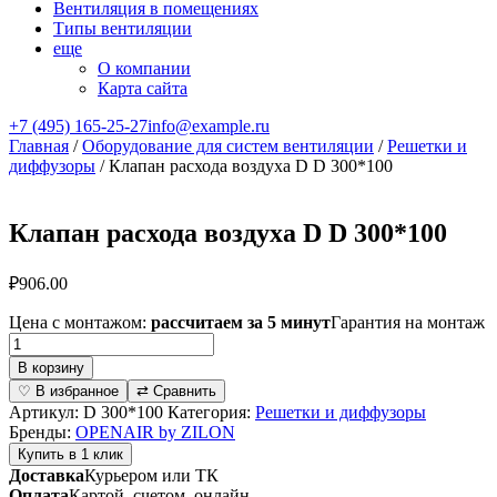
Вентиляция в помещениях
Типы вентиляции
еще
О компании
Карта сайта
+7 (495) 165-25-27
info@example.ru
Главная
/
Оборудование для систем вентиляции
/
Решетки и
диффузоры
/ Клапан расхода воздуха D D 300*100
Клапан расхода воздуха D D 300*100
₽
906.00
Цена с монтажом:
рассчитаем за 5 минут
Гарантия на монтаж
Количество
товара
В корзину
Клапан
♡ В избранное
⇄ Сравнить
расхода
Артикул:
D 300*100
Категория:
Решетки и диффузоры
воздуха
Бренды:
OPENAIR by ZILON
D
Купить в 1 клик
D
Доставка
Курьером или ТК
300*100
Оплата
Картой, счетом, онлайн