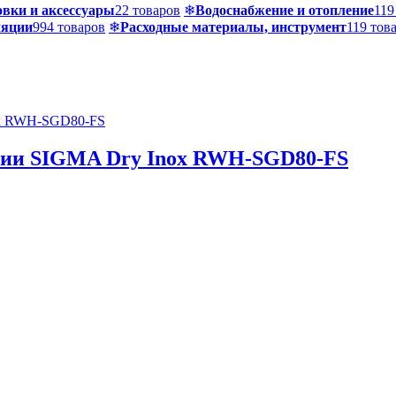
вки и аксессуары
22 товаров
❄
Водоснабжение и отопление
119
ляции
994 товаров
❄
Расходные материалы, инструмент
119 тов
ерии SIGMA Dry Inox RWH-SGD80-FS