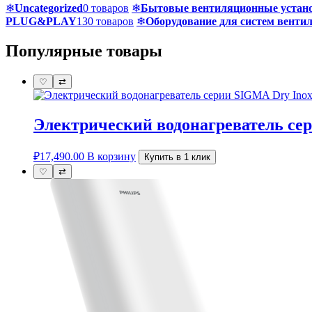
❄
Uncategorized
0 товаров
❄
Бытовые вентиляционные устано
PLUG&PLAY
130 товаров
❄
Оборудование для систем венти
Популярные товары
♡
⇄
Электрический водонагреватель с
₽
17,490.00
В корзину
Купить в 1 клик
♡
⇄