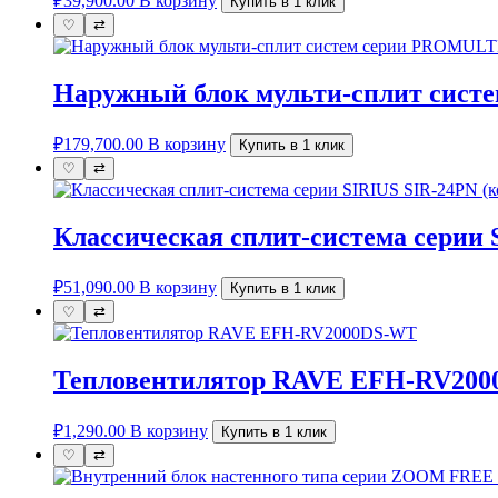
₽
39,900.00
В корзину
Купить в 1 клик
♡
⇄
Наружный блок мульти-сплит сист
₽
179,700.00
В корзину
Купить в 1 клик
♡
⇄
Классическая сплит-система серии 
₽
51,090.00
В корзину
Купить в 1 клик
♡
⇄
Тепловентилятор RAVE EFH-RV20
₽
1,290.00
В корзину
Купить в 1 клик
♡
⇄