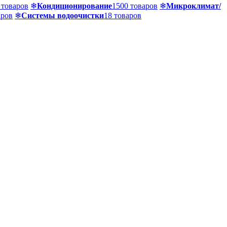
 товаров
❄
Кондиционирование
1500 товаров
❄
Микроклимат/
аров
❄
Системы водоочистки
18 товаров