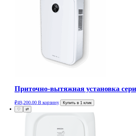
Приточно-вытяжная установка сер
₽
49,200.00
В корзину
Купить в 1 клик
♡
⇄