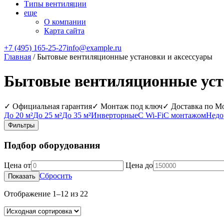
Типы вентиляции
еще
О компании
Карта сайта
+7 (495) 165-25-27
info@example.ru
Главная
/ Бытовые вентиляционные установки и аксессуары
Бытовые вентиляционные уст
✓ Официальная гарантия
✓ Монтаж под ключ
✓ Доставка по М
До 20 м²
До 25 м²
До 35 м²
Инверторные
С Wi‑Fi
С монтажом
Недо
Фильтры
Подбор оборудования
Цена от
Цена до
Сбросить
Показать
Отображение 1–12 из 22