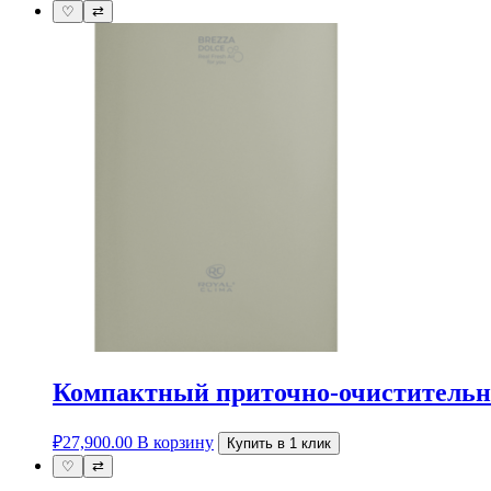
♡
⇄
Компактный приточно-очиститель
₽
27,900.00
В корзину
Купить в 1 клик
♡
⇄