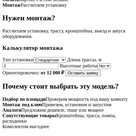
200
Монтаж
Рассчитаем установку
Нужен монтаж?
Рассчитаем установку, трассу, кронштейны, выезд и запуск
оборудования.
Калькулятор монтажа
Тип установки
Длина трассы, м
Высотные работы
Ориентировочно:
от 12 000 ₽
Оставить заявку
Почему стоит выбрать эту модель?
Подбор по площади
Проверим мощность под вашу комнату
Монтаж под ключ
Привезем, установим и запустим
Аналоги
Предложим дешевле, тише или мощнее
Сопутствующие товары
Кронштейны, трасса, помпа,
расходники
Комплектом выгоднее