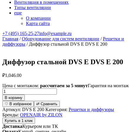
Вентиляция в помещениях
Типы вентиляции
еще
О компании
Карта сайта
+7 (495) 165-25-27
info@example.ru
Главная
/
Оборудование для систем вентиляции
/
Решетки и
диффузоры
/ Диффузор стальной DVS E DVS E 200
Диффузор стальной DVS E DVS E 200
₽
1,046.00
Цена с монтажом:
рассчитаем за 5 минут
Гарантия на монтаж
Количество
товара
В корзину
Диффузор
♡ В избранное
⇄ Сравнить
стальной
Артикул:
DVS E 200
Категория:
Решетки и диффузоры
DVS
Бренды:
OPENAIR by ZILON
E
Купить в 1 клик
DVS
Доставка
Курьером или ТК
E
Оплата
Картой, счетом, онлайн