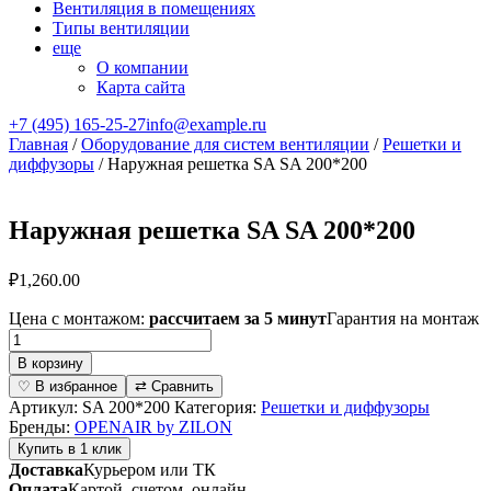
Вентиляция в помещениях
Типы вентиляции
еще
О компании
Карта сайта
+7 (495) 165-25-27
info@example.ru
Главная
/
Оборудование для систем вентиляции
/
Решетки и
диффузоры
/ Наружная решетка SA SA 200*200
Наружная решетка SA SA 200*200
₽
1,260.00
Цена с монтажом:
рассчитаем за 5 минут
Гарантия на монтаж
Количество
товара
В корзину
Наружная
♡ В избранное
⇄ Сравнить
решетка
Артикул:
SA 200*200
Категория:
Решетки и диффузоры
SA
Бренды:
OPENAIR by ZILON
SA
Купить в 1 клик
200*200
Доставка
Курьером или ТК
Оплата
Картой, счетом, онлайн