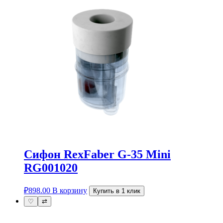
Сифон RexFaber G-35 Mini
RG001020
₽
898.00
В корзину
Купить в 1 клик
♡
⇄