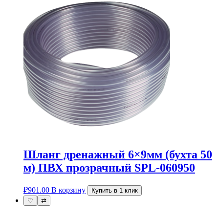
Шланг дренажный 6×9мм (бухта 50
м) ПВХ прозрачный SPL-060950
₽
901.00
В корзину
Купить в 1 клик
♡
⇄