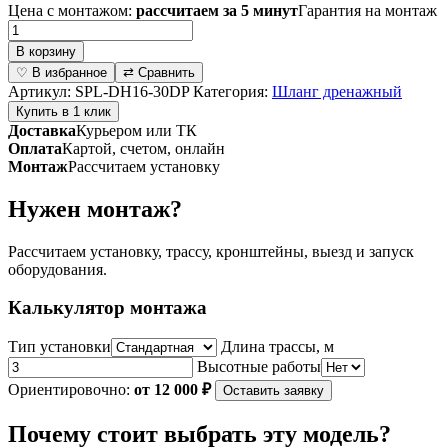
Цена с монтажом:
рассчитаем за 5 минут
Гарантия на монтаж
Количество
товара
В корзину
Шланг
♡ В избранное
⇄ Сравнить
дренажный
Артикул:
SPL-DH16-30DP
Категория:
Шланг дренажный
16
Купить в 1 клик
мм
Доставка
Курьером или ТК
(в
Оплата
Картой, счетом, онлайн
бухте
Монтаж
Рассчитаем установку
30м)
SPL-
Нужен монтаж?
DH16-
30DP
Рассчитаем установку, трассу, кронштейны, выезд и запуск
оборудования.
Калькулятор монтажа
Тип установки
Длина трассы, м
Высотные работы
Ориентировочно:
от 12 000 ₽
Оставить заявку
Почему стоит выбрать эту модель?