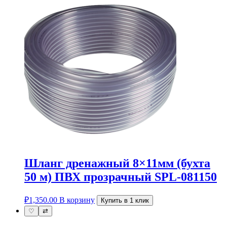
Шланг дренажный 8×11мм (бухта
50 м) ПВХ прозрачный SPL-081150
₽
1,350.00
В корзину
Купить в 1 клик
♡
⇄