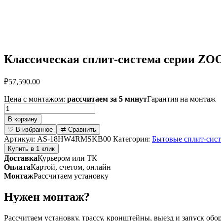
Классическая сплит-система серии ZO
₽
57,590.00
Цена с монтажом:
рассчитаем за 5 минут
Гарантия на монтаж
Количество
товара
В корзину
Классическая
♡ В избранное
⇄ Сравнить
сплит-
Артикул:
AS-18HW4RMSKB00
Категория:
Бытовые сплит-сис
система
Купить в 1 клик
серии
Доставка
Курьером или ТК
ZOOM
Оплата
Картой, счетом, онлайн
2.0
Монтаж
Рассчитаем установку
Classic
A
Нужен монтаж?
AS-
18HW4RMSKB00
(комплект)
Рассчитаем установку, трассу, кронштейны, выезд и запуск обо