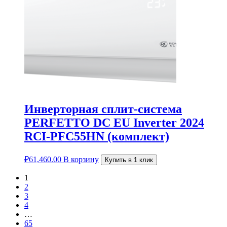
Инверторная сплит-система
PERFETTO DC EU Inverter 2024
RCI-PFC55HN (комплект)
₽
61,460.00
В корзину
Купить в 1 клик
1
2
3
4
…
65