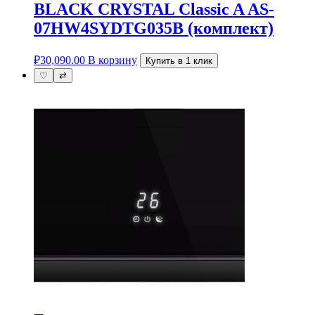
BLACK CRYSTAL Classic A AS-
07HW4SYDTG035В (комплект)
₽
30,090.00
В корзину
Купить в 1 клик
♡
⇄