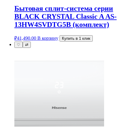
Бытовая сплит-система серии
BLACK CRYSTAL Classic A AS-
13HW4SVDTG5В (комплект)
₽
41,490.00
В корзину
Купить в 1 клик
♡
⇄