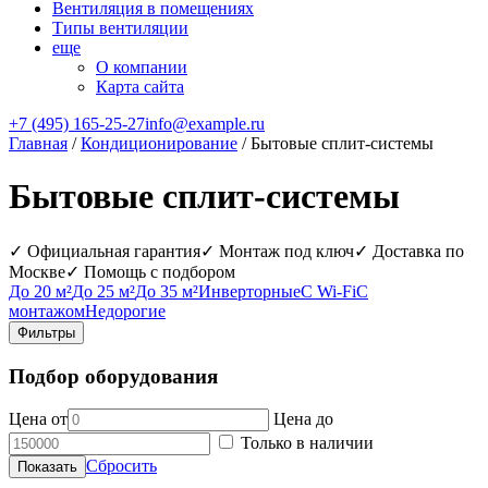
Вентиляция в помещениях
Типы вентиляции
еще
О компании
Карта сайта
+7 (495) 165-25-27
info@example.ru
Главная
/
Кондиционирование
/ Бытовые сплит-системы
Бытовые сплит-системы
✓ Официальная гарантия
✓ Монтаж под ключ
✓ Доставка по
Москве
✓ Помощь с подбором
До 20 м²
До 25 м²
До 35 м²
Инверторные
С Wi‑Fi
С
монтажом
Недорогие
Фильтры
Подбор оборудования
Цена от
Цена до
Только в наличии
Сбросить
Показать