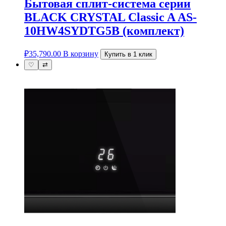
Бытовая сплит-система серии
BLACK CRYSTAL Classic A AS-
10HW4SYDTG5B (комплект)
₽
35,790.00
В корзину
Купить в 1 клик
♡
⇄