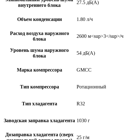
27.5 дБ(А)
внутреннего блока
Объем конденсации
1.80 л/ч
Расход воздуха наружного
2600 м<sup>3</sup>/ч
блока
Уровень шума наружного
54 дБ(А)
блока
Марка компрессора
GMCC
Тип компрессора
Ротационный
Тип хладагента
R32
Заводская заправка хладагента
1030 г
Дозаправка хладагента (сверх
25 г/м