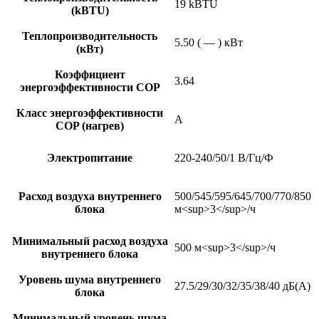
19 kBTU
(kBTU)
Теплопроизводительность
5.50 ( — ) кВт
(кВт)
Коэффициент
3.64
энергоэффективности COP
Класс энергоэффективности
A
COP (нагрев)
Электропитание
220-240/50/1 В/Гц/Ф
Расход воздуха внутреннего
500/545/595/645/700/770/850
блока
м<sup>3</sup>/ч
Минимальный расход воздуха
500 м<sup>3</sup>/ч
внутреннего блока
Уровень шума внутреннего
27.5/29/30/32/35/38/40 дБ(А)
блока
Минимальный уровень шума