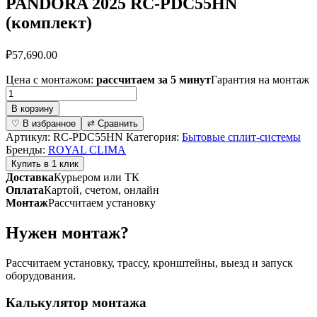
PANDORA 2025 RC-PDC55HN
(комплект)
₽
57,690.00
Цена с монтажом:
рассчитаем за 5 минут
Гарантия на монтаж
Количество
товара
В корзину
Классическая
♡ В избранное
⇄ Сравнить
сплит-
Артикул:
RC-PDC55HN
Категория:
Бытовые сплит-системы
система
Бренды:
ROYAL CLIMA
серии
Купить в 1 клик
PANDORA
Доставка
Курьером или ТК
2025
Оплата
Картой, счетом, онлайн
RC-
Монтаж
Рассчитаем установку
PDC55HN
(комплект)
Нужен монтаж?
Рассчитаем установку, трассу, кронштейны, выезд и запуск
оборудования.
Калькулятор монтажа