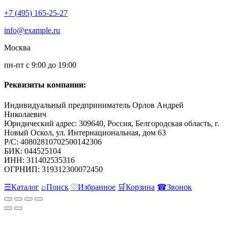
+7 (495) 165-25-27
info@example.ru
Москва
пн-пт с 9:00 до 19:00
Реквизиты компании:
Индивидуальный предприниматель Орлов Андрей
Николаевич
Юридический адрес: 309640, Россия, Белгородская область, г.
Новый Оскол, ул. Интернациональная, дом 63
Р/С: 40802810702500142306
БИК: 044525104
ИНН: 311402535316
ОГРНИП: 319312300072450
☰
Каталог
⌕
Поиск
♡
Избранное
🛒
Корзина
☎
Звонок