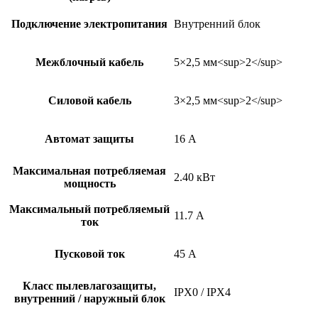
Подключение электропитания
Внутренний блок
Межблочный кабель
5×2,5 мм<sup>2</sup>
Силовой кабель
3×2,5 мм<sup>2</sup>
Автомат защиты
16 А
Максимальная потребляемая
2.40 кВт
мощность
Максимальный потребляемый
11.7 А
ток
Пусковой ток
45 А
Класс пылевлагозащиты,
IPX0 / IPX4
внутренний / наружный блок