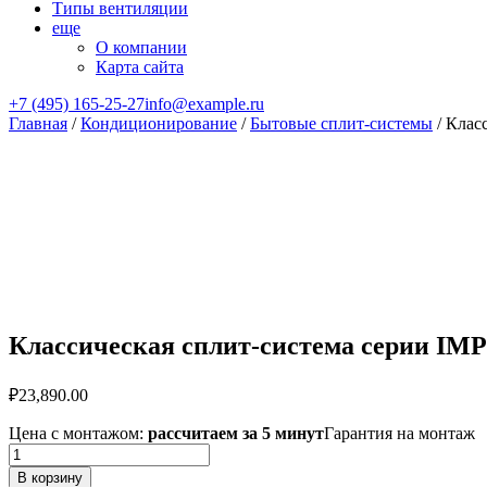
Типы вентиляции
еще
О компании
Карта сайта
+7 (495) 165-25-27
info@example.ru
Главная
/
Кондиционирование
/
Бытовые сплит-системы
/ Клас
Классическая сплит-система серии IM
₽
23,890.00
Цена с монтажом:
рассчитаем за 5 минут
Гарантия на монтаж
Количество
товара
В корзину