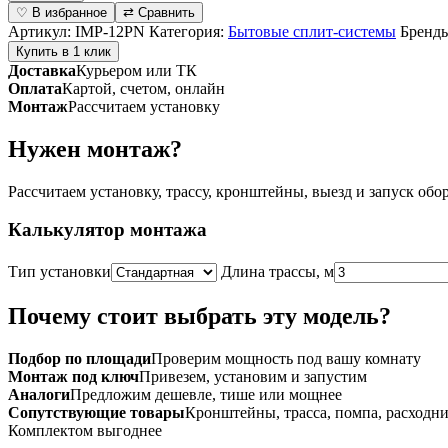
Классическая
♡ В избранное
⇄ Сравнить
сплит-
Артикул:
IMP-12PN
Категория:
Бытовые сплит-системы
Бренд
система
Купить в 1 клик
серии
Доставка
Курьером или ТК
IMPREZA
Оплата
Картой, счетом, онлайн
IMP-
Монтаж
Рассчитаем установку
12PN
(комплект)
Нужен монтаж?
Рассчитаем установку, трассу, кронштейны, выезд и запуск обо
Калькулятор монтажа
Тип установки
Длина трассы, м
Почему стоит выбрать эту модель?
Подбор по площади
Проверим мощность под вашу комнату
Монтаж под ключ
Привезем, установим и запустим
Аналоги
Предложим дешевле, тише или мощнее
Сопутствующие товары
Кронштейны, трасса, помпа, расходн
Комплектом выгоднее