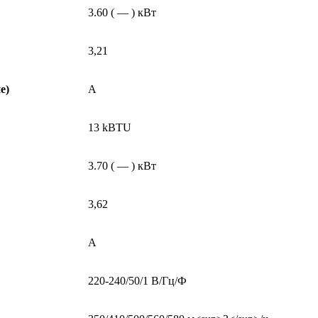
3.60 ( — ) кВт
3,21
е)
A
13 kBTU
3.70 ( — ) кВт
3,62
A
220-240/50/1 В/Гц/Ф