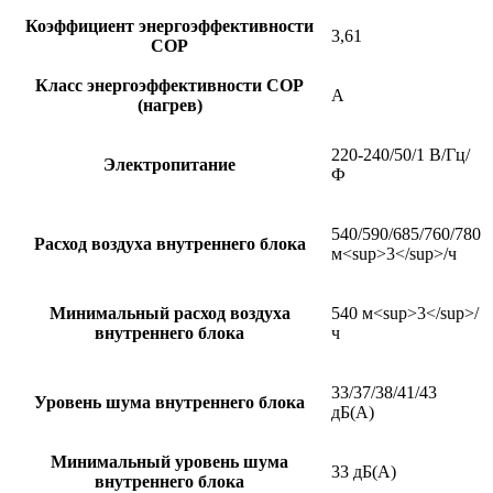
Коэффициент энергоэффективности
3,61
COP
Класс энергоэффективности COP
A
(нагрев)
220-240/50/1 В/Гц/
Электропитание
Ф
540/590/685/760/780
Расход воздуха внутреннего блока
м<sup>3</sup>/ч
Минимальный расход воздуха
540 м<sup>3</sup>/
внутреннего блока
ч
33/37/38/41/43
Уровень шума внутреннего блока
дБ(А)
Минимальный уровень шума
33 дБ(А)
внутреннего блока