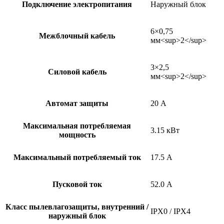
Подключение электропитания
Наружный блок
6×0,75
Межблочный кабель
мм<sup>2</sup>
3×2,5
Силовой кабель
мм<sup>2</sup>
Автомат защиты
20 А
Максимальная потребляемая
3.15 кВт
мощность
Максимальный потребляемый ток
17.5 А
Пусковой ток
52.0 А
Класс пылевлагозащиты, внутренний /
IPX0 / IPX4
наружный блок