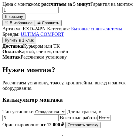
Цена с монтажом:
рассчитаем за 5 минут
Гарантия на монтаж
Количество
товара
В корзину
Классическая
♡ В избранное
⇄ Сравнить
сплит-
Артикул:
EXD-24PN
Категория:
Бытовые сплит-системы
система
Бренды:
ULTIMA COMFORT
серии
Купить в 1 клик
EXCEED
Доставка
Курьером или ТК
EXD-
Оплата
Картой, счетом, онлайн
24PN
Монтаж
Рассчитаем установку
(комплект)
Нужен монтаж?
Рассчитаем установку, трассу, кронштейны, выезд и запуск
оборудования.
Калькулятор монтажа
Тип установки
Длина трассы, м
Высотные работы
Ориентировочно:
от 12 000 ₽
Оставить заявку