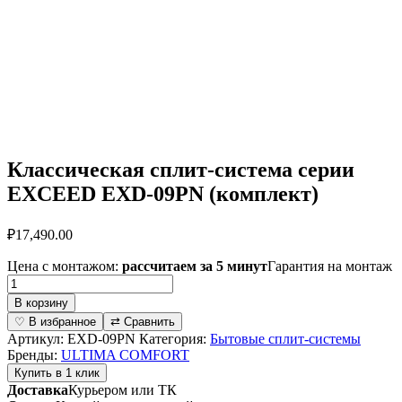
Классическая сплит-система серии
EXCEED EXD-09PN (комплект)
₽
17,490.00
Цена с монтажом:
рассчитаем за 5 минут
Гарантия на монтаж
Количество
товара
В корзину
Классическая
♡ В избранное
⇄ Сравнить
сплит-
Артикул:
EXD-09PN
Категория:
Бытовые сплит-системы
система
Бренды:
ULTIMA COMFORT
серии
Купить в 1 клик
EXCEED
Доставка
Курьером или ТК
EXD-