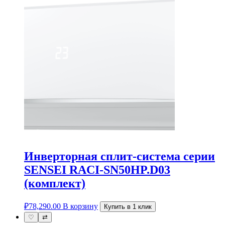
Инверторная сплит-система серии
SENSEI RACI-SN50HP.D03
(комплект)
₽
78,290.00
В корзину
Купить в 1 клик
♡
⇄