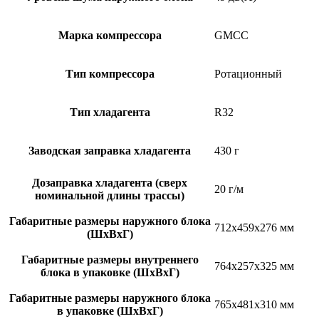
Марка компрессора
GMCC
Тип компрессора
Ротационный
Тип хладагента
R32
Заводская заправка хладагента
430 г
Дозаправка хладагента (сверх
20 г/м
номинальной длины трассы)
Габаритные размеры наружного блока
712x459x276 мм
(ШxВxГ)
Габаритные размеры внутреннего
764x257x325 мм
блока в упаковке (ШxВxГ)
Габаритные размеры наружного блока
765x481x310 мм
в упаковке (ШxВxГ)