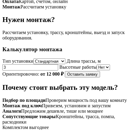
Оплата
Картой, счетом, онлайн
09PN
Монтаж
Рассчитаем установку
(комплект)
Нужен монтаж?
Рассчитаем установку, трассу, кронштейны, выезд и запуск
оборудования.
Калькулятор монтажа
Тип установки
Длина трассы, м
Высотные работы
Ориентировочно:
от 12 000 ₽
Оставить заявку
Почему стоит выбрать эту модель?
Подбор по площади
Проверим мощность под вашу комнату
Монтаж под ключ
Привезем, установим и запустим
Аналоги
Предложим дешевле, тише или мощнее
Сопутствующие товары
Кронштейны, трасса, помпа,
расходники
Комплектом выгоднее