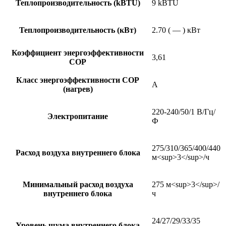
Теплопроизводительность (kBTU)
9 kBTU
Теплопроизводительность (кВт)
2.70 ( — ) кВт
Коэффициент энергоэффективности
3,61
COP
Класс энергоэффективности COP
A
(нагрев)
220-240/50/1 В/Гц/
Электропитание
Ф
275/310/365/400/440
Расход воздуха внутреннего блока
м<sup>3</sup>/ч
Минимальный расход воздуха
275 м<sup>3</sup>/
внутреннего блока
ч
24/27/29/33/35
Уровень шума внутреннего блока