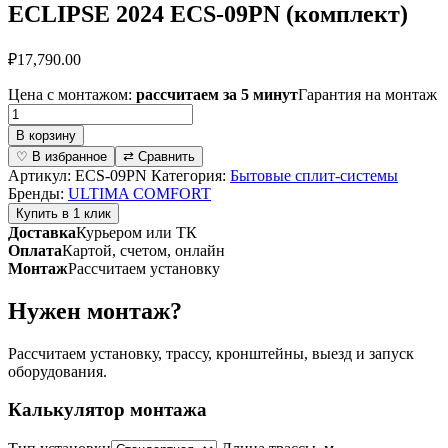
ECLIPSE 2024 ECS-09PN (комплект)
₽
17,790.00
Цена с монтажом:
рассчитаем за 5 минут
Гарантия на монтаж
Количество
товара
В корзину
Классическая
♡ В избранное
⇄ Сравнить
сплит-
Артикул:
ECS-09PN
Категория:
Бытовые сплит-системы
система
Бренды:
ULTIMA COMFORT
серии
Купить в 1 клик
ECLIPSE
Доставка
Курьером или ТК
2024
Оплата
Картой, счетом, онлайн
ECS-
Монтаж
Рассчитаем установку
09PN
(комплект)
Нужен монтаж?
Рассчитаем установку, трассу, кронштейны, выезд и запуск
оборудования.
Калькулятор монтажа