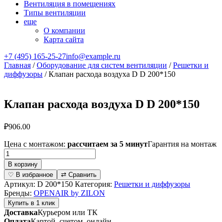
Вентиляция в помещениях
Типы вентиляции
еще
О компании
Карта сайта
+7 (495) 165-25-27
info@example.ru
Главная
/
Оборудование для систем вентиляции
/
Решетки и
диффузоры
/ Клапан расхода воздуха D D 200*150
Клапан расхода воздуха D D 200*150
₽
906.00
Цена с монтажом:
рассчитаем за 5 минут
Гарантия на монтаж
Количество
товара
В корзину
Клапан
♡ В избранное
⇄ Сравнить
расхода
Артикул:
D 200*150
Категория:
Решетки и диффузоры
воздуха
Бренды:
OPENAIR by ZILON
D
Купить в 1 клик
D
Доставка
Курьером или ТК
200*150
Оплата
Картой, счетом, онлайн