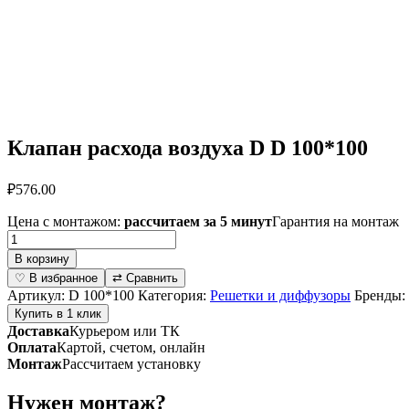
Клапан расхода воздуха D D 100*100
₽
576.00
Цена с монтажом:
рассчитаем за 5 минут
Гарантия на монтаж
Количество
товара
В корзину
Клапан
♡ В избранное
⇄ Сравнить
расхода
Артикул:
D 100*100
Категория:
Решетки и диффузоры
Бренды:
воздуха
Купить в 1 клик
D
Доставка
Курьером или ТК
D
Оплата
Картой, счетом, онлайн
100*100
Монтаж
Рассчитаем установку
Нужен монтаж?