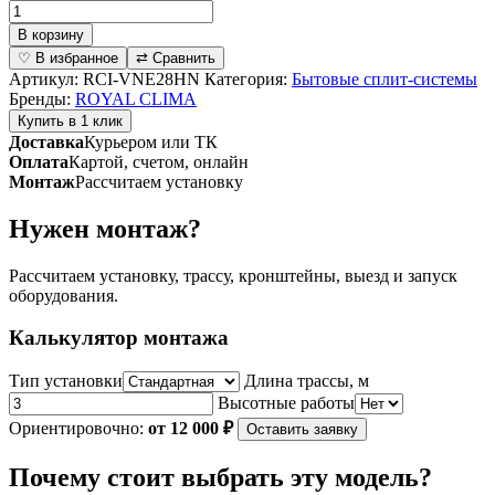
Количество
товара
В корзину
Инверторная
♡ В избранное
⇄ Сравнить
сплит-
Артикул:
RCI-VNE28HN
Категория:
Бытовые сплит-системы
система
Бренды:
ROYAL CLIMA
серии
Купить в 1 клик
VELA
Доставка
Курьером или ТК
NUOVA
Оплата
Картой, счетом, онлайн
Inverter
Монтаж
Рассчитаем установку
RCI-
VNE28HN
Нужен монтаж?
(комплект)
Рассчитаем установку, трассу, кронштейны, выезд и запуск
оборудования.
Калькулятор монтажа
Тип установки
Длина трассы, м
Высотные работы
Ориентировочно:
от 12 000 ₽
Оставить заявку
Почему стоит выбрать эту модель?