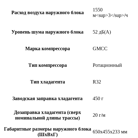
1550
Расход воздуха наружного блока
м<sup>3</sup>/ч
Уровень шума наружного блока
52 дБ(А)
Марка компрессора
GMCC
Тип компрессора
Ротационный
Тип хладагента
R32
Заводская заправка хладагента
450 г
Дозаправка хладагента (сверх
20 г/м
номинальной длины трассы)
Габаритные размеры наружного блока
650x455x233 мм
(ШxВxГ)