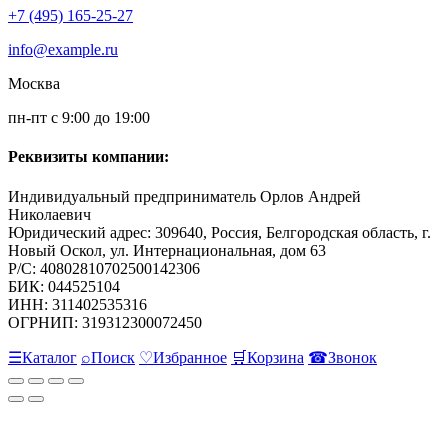
+7 (495) 165-25-27
info@example.ru
Москва
пн-пт с 9:00 до 19:00
Реквизиты компании:
Индивидуальный предприниматель Орлов Андрей
Николаевич
Юридический адрес: 309640, Россия, Белгородская область, г.
Новый Оскол, ул. Интернациональная, дом 63
Р/С: 40802810702500142306
БИК: 044525104
ИНН: 311402535316
ОГРНИП: 319312300072450
☰
Каталог
⌕
Поиск
♡
Избранное
🛒
Корзина
☎
Звонок