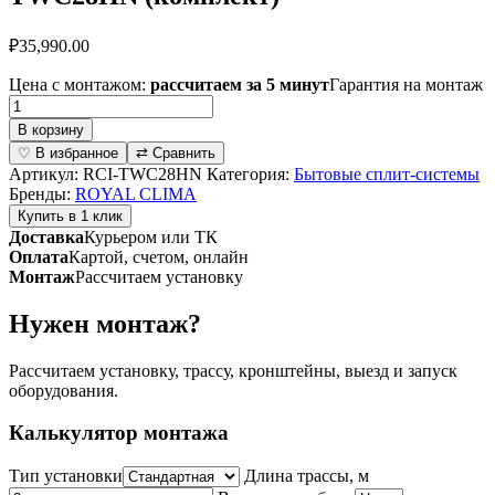
₽
35,990.00
Цена с монтажом:
рассчитаем за 5 минут
Гарантия на монтаж
Количество
товара
В корзину
Инверторная
♡ В избранное
⇄ Сравнить
сплит-
Артикул:
RCI-TWC28HN
Категория:
Бытовые сплит-системы
система
Бренды:
ROYAL CLIMA
серии
Купить в 1 клик
TRIUMPH
Доставка
Курьером или ТК
Inverter
Оплата
Картой, счетом, онлайн
2024
Монтаж
Рассчитаем установку
RCI-
TWC28HN
Нужен монтаж?
(комплект)
Рассчитаем установку, трассу, кронштейны, выезд и запуск
оборудования.
Калькулятор монтажа
Тип установки
Длина трассы, м