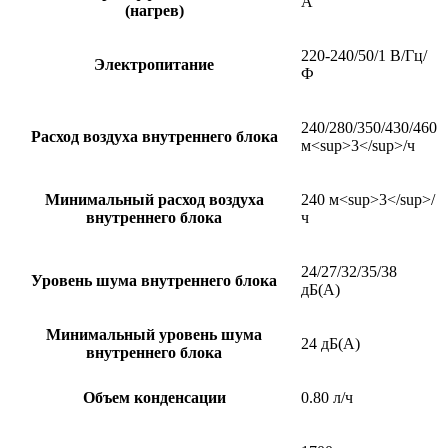
A
(нагрев)
220-240/50/1 В/Гц/
Электропитание
Ф
240/280/350/430/460
Расход воздуха внутреннего блока
м<sup>3</sup>/ч
Минимальный расход воздуха
240 м<sup>3</sup>/
внутреннего блока
ч
24/27/32/35/38
Уровень шума внутреннего блока
дБ(А)
Минимальный уровень шума
24 дБ(А)
внутреннего блока
Объем конденсации
0.80 л/ч