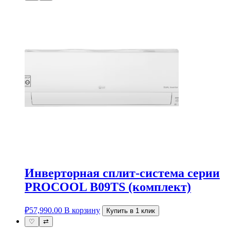
Инверторная сплит-система серии
PROCOOL B09TS (комплект)
₽
57,990.00
В корзину
Купить в 1 клик
♡
⇄