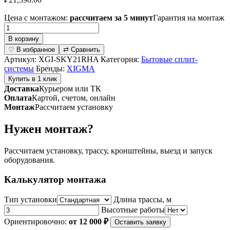
Цена с монтажом:
рассчитаем за 5 минут
Гарантия на монтаж
Количество
товара
В корзину
Инверторная
♡ В избранное
⇄ Сравнить
сплит-
Артикул:
XGI-SKY21RHA
Категория:
Бытовые сплит-
система
системы
Бренды:
XIGMA
серии
Купить в 1 клик
SKY
Доставка
Курьером или ТК
Inverter
Оплата
Картой, счетом, онлайн
XGI-
Монтаж
Рассчитаем установку
SKY21RHA
(комплект)
Нужен монтаж?
Рассчитаем установку, трассу, кронштейны, выезд и запуск
оборудования.
Калькулятор монтажа
Тип установки
Длина трассы, м
Высотные работы
Ориентировочно:
от 12 000 ₽
Оставить заявку