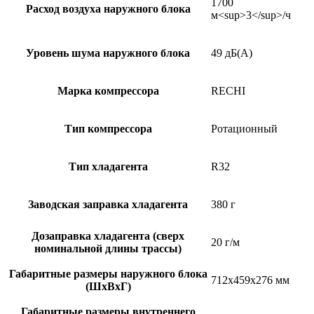
1700
Расход воздуха наружного блока
м<sup>3</sup>/ч
Уровень шума наружного блока
49 дБ(А)
Марка компрессора
RECHI
Тип компрессора
Ротационный
Тип хладагента
R32
Заводская заправка хладагента
380 г
Дозаправка хладагента (сверх
20 г/м
номинальной длины трассы)
Габаритные размеры наружного блока
712x459x276 мм
(ШxВxГ)
Габаритные размеры внутреннего