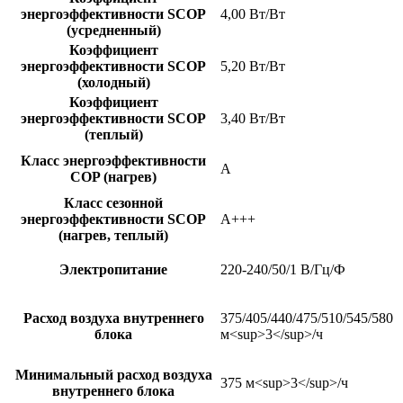
энергоэффективности SCOP
4,00 Вт/Вт
(усредненный)
Коэффициент
энергоэффективности SCOP
5,20 Вт/Вт
(холодный)
Коэффициент
энергоэффективности SCOP
3,40 Вт/Вт
(теплый)
Класс энергоэффективности
A
COP (нагрев)
Класс сезонной
энергоэффективности SCOP
A+++
(нагрев, теплый)
Электропитание
220-240/50/1 В/Гц/Ф
Расход воздуха внутреннего
375/405/440/475/510/545/580
блока
м<sup>3</sup>/ч
Минимальный расход воздуха
375 м<sup>3</sup>/ч
внутреннего блока