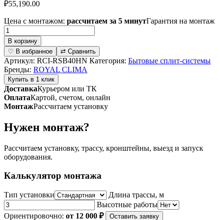
₽
55,190.00
Цена с монтажом:
рассчитаем за 5 минут
Гарантия на монтаж
Количество
товара
В корзину
Инверторная
♡ В избранное
⇄ Сравнить
сплит-
Артикул:
RCI-RSB40HN
Категория:
Бытовые сплит-системы
система
Бренды:
ROYAL CLIMA
серии
Купить в 1 клик
ROYAL
Доставка
Курьером или ТК
SUPREMO
Оплата
Картой, счетом, онлайн
BLANCO
Монтаж
Рассчитаем установку
FULL
DC
Нужен монтаж?
EU
Inverter
RCI-
Рассчитаем установку, трассу, кронштейны, выезд и запуск
RSB40HN
оборудования.
(комплект)
Калькулятор монтажа
Тип установки
Длина трассы, м
Высотные работы
Ориентировочно:
от 12 000 ₽
Оставить заявку