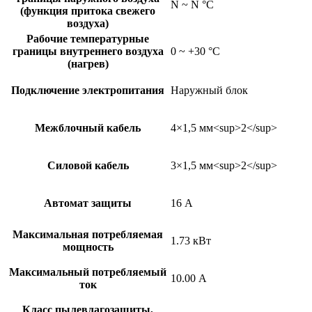
N ~ N °C
(функция притока свежего
воздуха)
Рабочие температурные
границы внутреннего воздуха
0 ~ +30 °C
(нагрев)
Подключение электропитания
Наружный блок
Межблочный кабель
4×1,5 мм<sup>2</sup>
Силовой кабель
3×1,5 мм<sup>2</sup>
Автомат защиты
16 А
Максимальная потребляемая
1.73 кВт
мощность
Максимальный потребляемый
10.00 А
ток
Класс пылевлагозащиты,