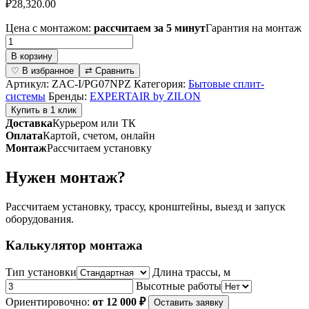
₽
28,320.00
Цена с монтажом:
рассчитаем за 5 минут
Гарантия на монтаж
Количество
товара
В корзину
Инверторная
♡ В избранное
⇄ Сравнить
сплит-
Артикул:
ZAC-I/PG07NPZ
Категория:
Бытовые сплит-
система
системы
Бренды:
EXPERTAIR by ZILON
серии
Купить в 1 клик
PROGRESS
Доставка
Курьером или ТК
Inverter
Оплата
Картой, счетом, онлайн
ZAC-
Монтаж
Рассчитаем установку
I/PG07NPZ
(комплект)
Нужен монтаж?
Рассчитаем установку, трассу, кронштейны, выезд и запуск
оборудования.
Калькулятор монтажа
Тип установки
Длина трассы, м
Высотные работы
Ориентировочно:
от 12 000 ₽
Оставить заявку