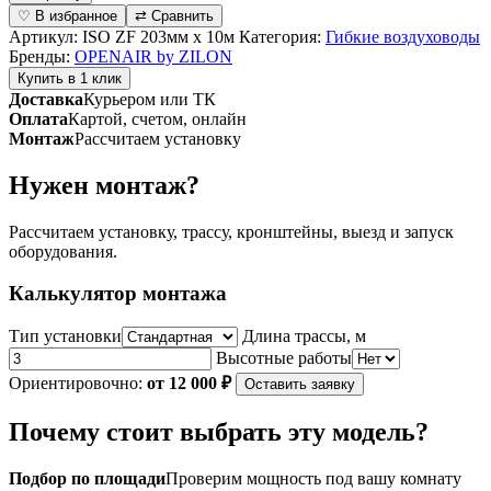
Гибкие
♡ В избранное
⇄ Сравнить
теплоизолированные
Артикул:
ISO ZF 203мм х 10м
Категория:
Гибкие воздуховоды
воздуховоды
Бренды:
OPENAIR by ZILON
серии
Купить в 1 клик
ISO
Доставка
Курьером или ТК
ZF
Оплата
Картой, счетом, онлайн
ISO
Монтаж
Рассчитаем установку
ZF
203мм
Нужен монтаж?
х
10м
Рассчитаем установку, трассу, кронштейны, выезд и запуск
оборудования.
Калькулятор монтажа
Тип установки
Длина трассы, м
Высотные работы
Ориентировочно:
от 12 000 ₽
Оставить заявку
Почему стоит выбрать эту модель?
Подбор по площади
Проверим мощность под вашу комнату