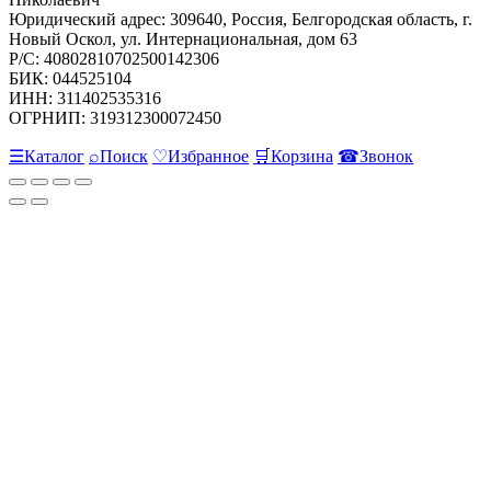
Юридический адрес: 309640, Россия, Белгородская область, г.
Новый Оскол, ул. Интернациональная, дом 63
Р/С: 40802810702500142306
БИК: 044525104
ИНН: 311402535316
ОГРНИП: 319312300072450
☰
Каталог
⌕
Поиск
♡
Избранное
🛒
Корзина
☎
Звонок