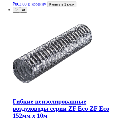
₽
863.00
В корзину
Купить в 1 клик
♡
⇄
Гибкие неизолированные
воздуховоды серии ZF Eco ZF Eco
152мм х 10м