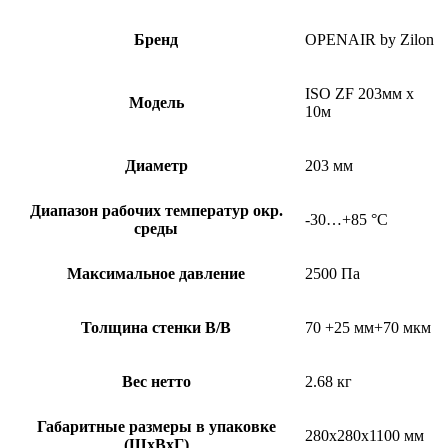
Бренд
OPENAIR by Zilon
ISO ZF 203мм х
Модель
10м
Диаметр
203 мм
Диапазон рабочих температур окр.
-30…+85 °C
среды
Максимальное давление
2500 Па
Толщина стенки В/B
70 +25 мм+70 мкм
Вес нетто
2.68 кг
Габаритные размеры в упаковке
280x280x1100 мм
(ШxВxГ)