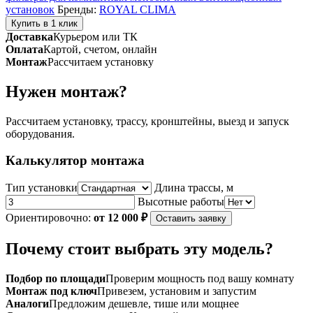
500
установок
Бренды:
ROYAL CLIMA
rev2
Купить в 1 клик
Доставка
Курьером или ТК
Оплата
Картой, счетом, онлайн
Монтаж
Рассчитаем установку
Нужен монтаж?
Рассчитаем установку, трассу, кронштейны, выезд и запуск
оборудования.
Калькулятор монтажа
Тип установки
Длина трассы, м
Высотные работы
Ориентировочно:
от 12 000 ₽
Оставить заявку
Почему стоит выбрать эту модель?
Подбор по площади
Проверим мощность под вашу комнату
Монтаж под ключ
Привезем, установим и запустим
Аналоги
Предложим дешевле, тише или мощнее