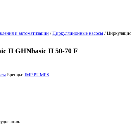
вления и автоматизации
/
Циркуляционные насосы
/ Циркуляцио
 II GHNbasic II 50-70 F
осы
Бренды:
IMP PUMPS
рудования.