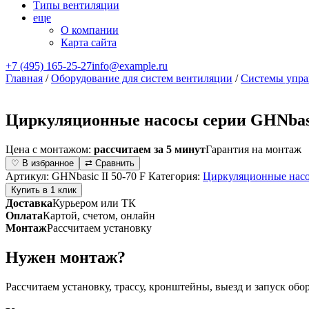
Типы вентиляции
еще
О компании
Карта сайта
+7 (495) 165-25-27
info@example.ru
Главная
/
Оборудование для систем вентиляции
/
Системы упра
Циркуляционные насосы серии GHNbasic
Цена с монтажом:
рассчитаем за 5 минут
Гарантия на монтаж
♡ В избранное
⇄ Сравнить
Артикул:
GHNbasic II 50-70 F
Категория:
Циркуляционные нас
Купить в 1 клик
Доставка
Курьером или ТК
Оплата
Картой, счетом, онлайн
Монтаж
Рассчитаем установку
Нужен монтаж?
Рассчитаем установку, трассу, кронштейны, выезд и запуск обо