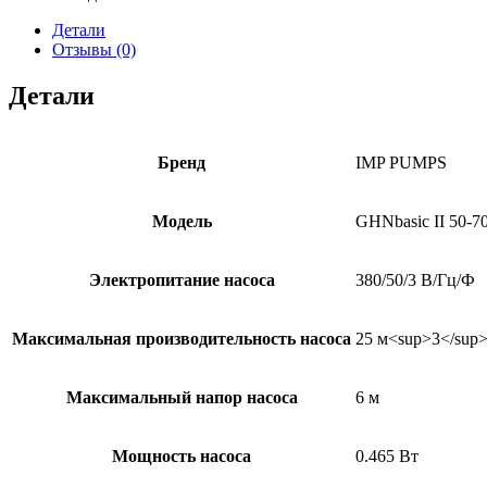
Детали
Отзывы (0)
Детали
Бренд
IMP PUMPS
Модель
GHNbasic II 50-7
Электропитание насоса
380/50/3 В/Гц/Ф
Максимальная производительность насоса
25 м<sup>3</sup>
Максимальный напор насоса
6 м
Мощность насоса
0.465 Вт