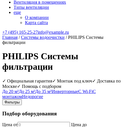
Вентиляция в помещениях
Типы вентиляции
еще
О компании
Карта сайта
+7 (495) 165-25-27
info@example.ru
Главная
/
Системы водоочистки
/ PHILIPS Системы
фильтрации
PHILIPS Системы
фильтрации
✓ Официальная гарантия
✓ Монтаж под ключ
✓ Доставка по
Москве
✓ Помощь с подбором
До 20 м²
До 25 м²
До 35 м²
Инверторные
С Wi‑Fi
С
монтажом
Недорогие
Фильтры
Подбор оборудования
Цена от
Цена до