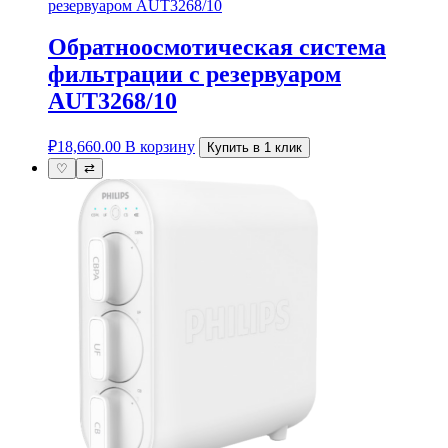
Обратноосмотическая система
фильтрации с резервуаром
AUT3268/10
₽
18,660.00
В корзину
Купить в 1 клик
♡
⇄