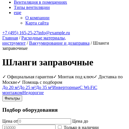
Вентиляция в помещениях
Типы вентиляции
еще
О компании
Карта сайта
+7 (495) 165-25-27
info@example.ru
Главная
/
Расходные материалы,
инструмент
/
Вакуумирование и дозаправка
/ Шланги
заправочные
Шланги заправочные
✓ Официальная гарантия
✓ Монтаж под ключ
✓ Доставка по
Москве
✓ Помощь с подбором
До 20 м²
До 25 м²
До 35 м²
Инверторные
С Wi‑Fi
С
монтажом
Недорогие
Фильтры
Подбор оборудования
Цена от
Цена до
Только в наличии