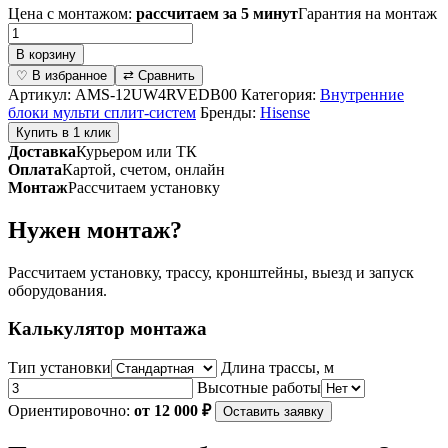
Цена с монтажом:
рассчитаем за 5 минут
Гарантия на монтаж
Количество
товара
В корзину
Внутренний
♡ В избранное
⇄ Сравнить
блок
Артикул:
AMS-12UW4RVEDB00
Категория:
Внутренние
настенного
блоки мульти сплит-систем
Бренды:
Hisense
типа
Купить в 1 клик
серии
Доставка
Курьером или ТК
Smart
Оплата
Картой, счетом, онлайн
FREE
Монтаж
Рассчитаем установку
Match
DC
Нужен монтаж?
Inverter
R32
AMS-
Рассчитаем установку, трассу, кронштейны, выезд и запуск
12UW4RVEDB00
оборудования.
Калькулятор монтажа
Тип установки
Длина трассы, м
Высотные работы
Ориентировочно:
от 12 000 ₽
Оставить заявку