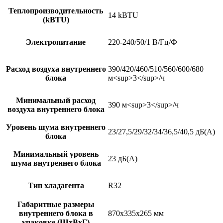
Теплопроизводительность
14 kBTU
(kBTU)
Электропитание
220-240/50/1 В/Гц/Ф
Расход воздуха внутреннего
390/420/460/510/560/600/680
блока
м<sup>3</sup>/ч
Минимальный расход
390 м<sup>3</sup>/ч
воздуха внутреннего блока
Уровень шума внутреннего
23/27,5/29/32/34/36,5/40,5 дБ(А)
блока
Минимальный уровень
23 дБ(А)
шума внутреннего блока
Тип хладагента
R32
Габаритные размеры
внутреннего блока в
870x335x265 мм
упаковке (ШxВxГ)