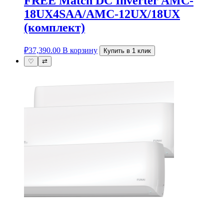
FREE Match DC Inverter AMC-
18UX4SAA/AMC-12UX/18UX
(комплект)
₽
37,390.00
В корзину
Купить в 1 клик
♡
⇄