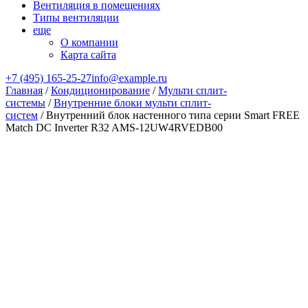
Вентиляция в помещениях
Типы вентиляции
еще
О компании
Карта сайта
+7 (495) 165-25-27
info@example.ru
Главная
/
Кондиционирование
/
Мульти сплит-
системы
/
Внутренние блоки мульти сплит-
систем
/ Внутренний блок настенного типа серии Smart FREE
Match DC Inverter R32 AMS-12UW4RVEDB00