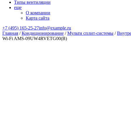
Типы вентиляции
еще
О компании
Карта сайта
+7 (495) 165-25-27
info@example.ru
Главная
/
Кондиционирование
/
Мульти сплит-системы
/
Внутре
Wi-Fi AMS-09UW4RVETG00(B)