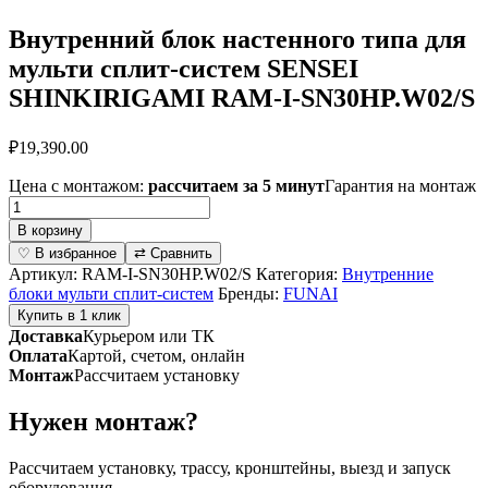
Внутренний блок настенного типа для
мульти сплит-систем SENSEI
SHINKIRIGAMI RAM-I-SN30HP.W02/S
₽
19,390.00
Цена с монтажом:
рассчитаем за 5 минут
Гарантия на монтаж
Количество
товара
В корзину
Внутренний
♡ В избранное
⇄ Сравнить
блок
Артикул:
RAM-I-SN30HP.W02/S
Категория:
Внутренние
настенного
блоки мульти сплит-систем
Бренды:
FUNAI
типа
Купить в 1 клик
для
Доставка
Курьером или ТК
мульти
Оплата
Картой, счетом, онлайн
сплит-
Монтаж
Рассчитаем установку
систем
SENSEI
Нужен монтаж?
SHINKIRIGAMI
RAM-
I-
Рассчитаем установку, трассу, кронштейны, выезд и запуск
SN30HP.W02/S
оборудования.