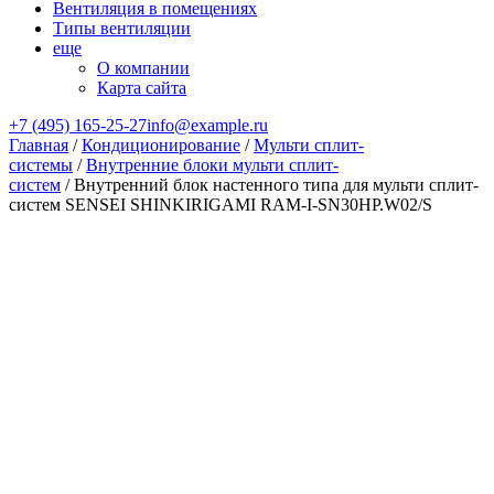
Вентиляция в помещениях
Типы вентиляции
еще
О компании
Карта сайта
+7 (495) 165-25-27
info@example.ru
Главная
/
Кондиционирование
/
Мульти сплит-
системы
/
Внутренние блоки мульти сплит-
систем
/ Внутренний блок настенного типа для мульти сплит-
систем SENSEI SHINKIRIGAMI RAM-I-SN30HP.W02/S