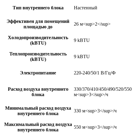
Тип внутреннего блока
Настенный
Эффективен для помещений
26 м<sup>2</sup>
площадью до
Холодопроизводительность
9 kBTU
(kBTU)
Теплопроизводительность
9 kBTU
(kBTU)
Электропитание
220-240/50/1 В/Гц/Ф
Расход воздуха внутреннего
330/370/410/450/490/520/550
блока
м<sup>3</sup>/ч
Минимальный расход воздуха
330 м<sup>3</sup>/ч
внутреннего блока
Максимальный расход воздуха
550 м<sup>3</sup>/ч
внутреннего блока