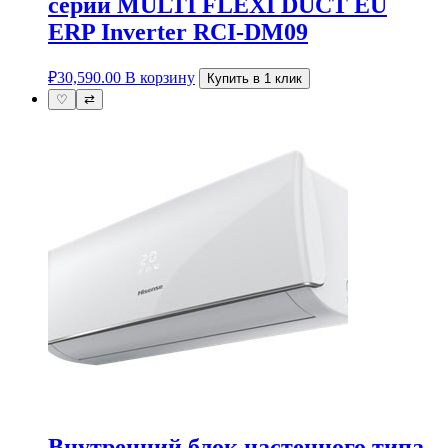
серии MULTI FLEXI DUCT EU
ERP Inverter RCI-DM09
₽
30,590.00
В корзину
Купить в 1 клик
♡
⇄
Внутренний блок настенного типа