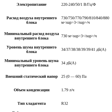
Электропитание
220-240/50/1 В/Гц/Ф
Расход воздуха внутреннего
730/750/770/790/810/840/880
блока
м<sup>3</sup>/ч
Минимальный расход воздуха
730 м<sup>3</sup>/ч
внутреннего блока
Уровень шума внутреннего
34/37/38/38/39/39/41 дБ(А)
блока
Минимальный уровень шума
34 дБ(А)
внутреннего блока
Внешний статический напор
25 (0 — 60) Па
Объем конденсации
1.79 л/ч
Тип хладагента
R32