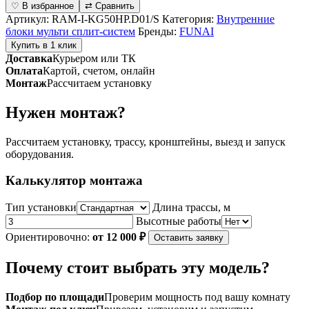
♡ В избранное
⇄ Сравнить
блок
Артикул:
RAM-I-KG50HP.D01/S
Категория:
Внутренние
канального
блоки мульти сплит-систем
Бренды:
FUNAI
типа
Купить в 1 клик
(средненапорные)
Доставка
Курьером или ТК
для
Оплата
Картой, счетом, онлайн
мульти-
Монтаж
Рассчитаем установку
сплит
систем
Нужен монтаж?
серии
KIRIGAMI
Inverter
Рассчитаем установку, трассу, кронштейны, выезд и запуск
RAM-
оборудования.
I-
KG50HP.D01/S
Калькулятор монтажа
Тип установки
Длина трассы, м
Высотные работы
Ориентировочно:
от 12 000 ₽
Оставить заявку
Почему стоит выбрать эту модель?
Подбор по площади
Проверим мощность под вашу комнату