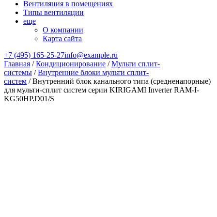
Вентиляция в помещениях
Типы вентиляции
еще
О компании
Карта сайта
+7 (495) 165-25-27
info@example.ru
Главная
/
Кондиционирование
/
Мульти сплит-
системы
/
Внутренние блоки мульти сплит-
систем
/ Внутренний блок канального типа (средненапорные)
для мульти-сплит систем серии KIRIGAMI Inverter RAM-I-
KG50HP.D01/S