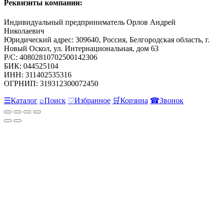
Реквизиты компании:
Индивидуальный предприниматель Орлов Андрей
Николаевич
Юридический адрес: 309640, Россия, Белгородская область, г.
Новый Оскол, ул. Интернациональная, дом 63
Р/С: 40802810702500142306
БИК: 044525104
ИНН: 311402535316
ОГРНИП: 319312300072450
☰
Каталог
⌕
Поиск
♡
Избранное
🛒
Корзина
☎
Звонок