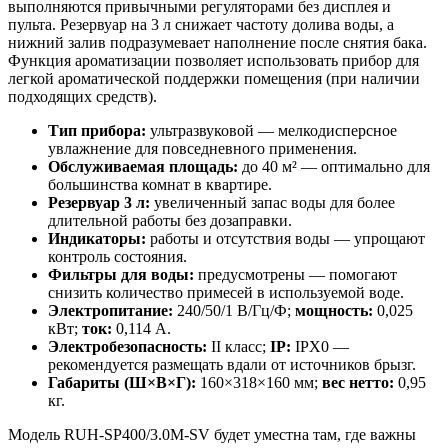
выполняются привычными регуляторами без дисплея и
пульта. Резервуар на 3 л снижает частоту долива воды, а
нижний залив подразумевает наполнение после снятия бака.
Функция ароматизации позволяет использовать прибор для
легкой ароматической поддержки помещения (при наличии
подходящих средств).
Тип прибора:
ультразвуковой — мелкодисперсное
увлажнение для повседневного применения.
Обслуживаемая площадь:
до 40 м² — оптимально для
большинства комнат в квартире.
Резервуар 3 л:
увеличенный запас воды для более
длительной работы без дозаправки.
Индикаторы:
работы и отсутствия воды — упрощают
контроль состояния.
Фильтры для воды:
предусмотрены — помогают
снизить количество примесей в используемой воде.
Электропитание:
240/50/1 В/Гц/Ф;
мощность:
0,025
кВт;
ток:
0,114 А.
Электробезопасность:
II класс;
IP:
IPX0 —
рекомендуется размещать вдали от источников брызг.
Габариты (Ш×В×Г):
160×318×160 мм;
вес нетто:
0,95
кг.
Модель RUH-SP400/3.0M-SV будет уместна там, где важны