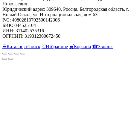
Николаевич
Юридический адрес: 309640, Россия, Белгородская область, г.
Новый Оскол, ул. Интернациональная, дом 63
Р/С: 40802810702500142306
БИК: 044525104
ИНН: 311402535316
ОГРНИП: 319312300072450
☰
Каталог
⌕
Поиск
♡
Избранное
🛒
Корзина
☎
Звонок