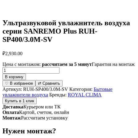
Ультразвуковой увлажнитель воздуха
серии SANREMO Plus RUH-
SP400/3.0M-SV
₽
2,930.00
Цена с монтажом:
рассчитаем за 5 минут
Гарантия на монтаж
Количество
товара
В корзину
Ультразвуковой
♡ В избранное
⇄ Сравнить
увлажнитель
Артикул:
RUH-SP400/3.0M-SV
Категория:
Бытовые
воздуха
увлажнители воздуха
Бренды:
ROYAL CLIMA
серии
Купить в 1 клик
SANREMO
Доставка
Курьером или ТК
Plus
Оплата
Картой, счетом, онлайн
RUH-
Монтаж
Рассчитаем установку
SP400/3.0M-
SV
Нужен монтаж?