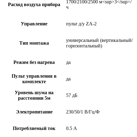
1700/2100/2500 м<sup>3</sup>/
Расход воздуха прибора
ч
Управление
пульт д/у ZA-2
универсальный (вертикальный/
Тип монтажа
горизонтальный)
Режим без нагрева
да
Пульт управления в
да
комплекте
Уровень шума на
57 дБ
расстоянии 5м
Электропитание
230/50/1 В/Гц/Ф
Потребляемый ток
0.5 А