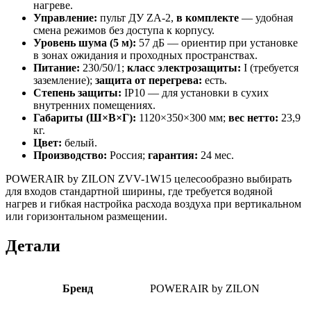
нагреве.
Управление:
пульт ДУ ZA-2,
в комплекте
— удобная
смена режимов без доступа к корпусу.
Уровень шума (5 м):
57 дБ — ориентир при установке
в зонах ожидания и проходных пространствах.
Питание:
230/50/1;
класс электрозащиты:
I (требуется
заземление);
защита от перегрева:
есть.
Степень защиты:
IP10 — для установки в сухих
внутренних помещениях.
Габариты (Ш×В×Г):
1120×350×300 мм;
вес нетто:
23,9
кг.
Цвет:
белый.
Производство:
Россия;
гарантия:
24 мес.
POWERAIR by ZILON ZVV-1W15 целесообразно выбирать
для входов стандартной ширины, где требуется водяной
нагрев и гибкая настройка расхода воздуха при вертикальном
или горизонтальном размещении.
Детали
Бренд
POWERAIR by ZILON