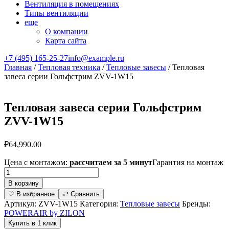
Вентиляция в помещениях
Типы вентиляции
еще
О компании
Карта сайта
+7 (495) 165-25-27
info@example.ru
Главная
/
Тепловая техника
/
Тепловые завесы
/ Тепловая
завеса серии Гольфстрим ZVV-1W15
Тепловая завеса серии Гольфстрим
ZVV-1W15
₽
64,990.00
Цена с монтажом:
рассчитаем за 5 минут
Гарантия на монтаж
Количество
товара
В корзину
Тепловая
♡ В избранное
⇄ Сравнить
завеса
Артикул:
ZVV-1W15
Категория:
Тепловые завесы
Бренды:
серии
POWERAIR by ZILON
Гольфстрим
Купить в 1 клик
ZVV-