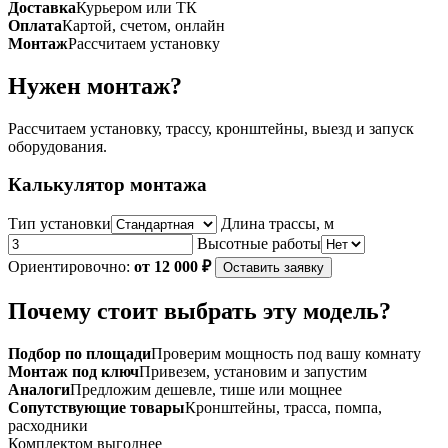
Доставка
Курьером или ТК
1W15
Оплата
Картой, счетом, онлайн
Монтаж
Рассчитаем установку
Нужен монтаж?
Рассчитаем установку, трассу, кронштейны, выезд и запуск
оборудования.
Калькулятор монтажа
Тип установки
Длина трассы, м
Высотные работы
Ориентировочно:
от 12 000 ₽
Оставить заявку
Почему стоит выбрать эту модель?
Подбор по площади
Проверим мощность под вашу комнату
Монтаж под ключ
Привезем, установим и запустим
Аналоги
Предложим дешевле, тише или мощнее
Сопутствующие товары
Кронштейны, трасса, помпа,
расходники
Комплектом выгоднее