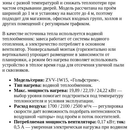
зоны с разной температурой и снижать теплопотери при
частом открывании дверей. Модель рассчитана на проём
шириной до 1 м и установку на высоте до 4 м, поэтому
подходит для магазинов, офисных входных групп, холлов и
других помещений с регулярным трафиком.
В качестве источника тепла используется водяной
теплообменник: завеса работает от системы водяного
отопления, а электричество потребляет в основном
вентилятор. Универсальный монтаж (горизонтально или
вертикально) упрощает размещение в зависимости от
планировки, а режим без нагрева позволяет использовать
устройство в тёплое время года для отсечения уличной пыли
и сквозняков.
Модель/серия:
ZVV-1W15, «Гольфстрим».
Тип нагрева:
водяной теплообменник.
Макс. мощность нагрева:
19,89 / 22,19 / 24,22 кВт —
выбор уровня помогает подстроиться под температуру
теплоносителя и условия эксплуатации.
Расход воздуха:
1700 / 2100 / 2500 м³/ч — регулировка
скорости даёт возможность подобрать интенсивность
воздушной «шторы» под проём и поток посетителей.
Потребляемая мощность вентилятора:
0,17 кВт;
ток:
0,5 А — умеренная электрическая нагрузка при водяном