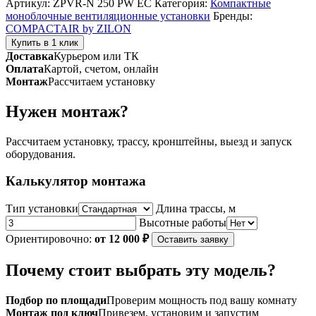
Артикул:
ZPVR-N 250 PW EC
Категория:
Компактные
вентиляционная
моноблочные вентиляционные установки
Бренды:
установка
COMPACTAIR by ZILON
серии
Купить в 1 клик
ZPVR-
Доставка
Курьером или ТК
N
Оплата
Картой, счетом, онлайн
250
Монтаж
Рассчитаем установку
PW
EC
Нужен монтаж?
Рассчитаем установку, трассу, кронштейны, выезд и запуск
оборудования.
Калькулятор монтажа
Тип установки
Длина трассы, м
Высотные работы
Ориентировочно:
от 12 000 ₽
Оставить заявку
Почему стоит выбрать эту модель?
Подбор по площади
Проверим мощность под вашу комнату
Монтаж под ключ
Привезем, установим и запустим