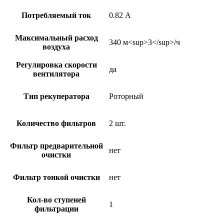
Потребляемый ток
0.82 А
Максимальный расход
340 м<sup>3</sup>/ч
воздуха
Регулировка скорости
да
вентилятора
Тип рекуператора
Роторный
Количество фильтров
2 шт.
Фильтр предварительной
нет
очистки
Фильтр тонкой очистки
нет
Кол-во ступеней
1
фильтрации