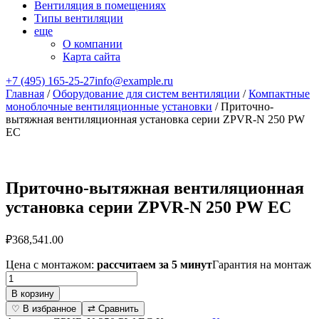
Вентиляция в помещениях
Типы вентиляции
еще
О компании
Карта сайта
+7 (495) 165-25-27
info@example.ru
Главная
/
Оборудование для систем вентиляции
/
Компактные
моноблочные вентиляционные установки
/ Приточно-
вытяжная вентиляционная установка серии ZPVR-N 250 PW
EC
Приточно-вытяжная вентиляционная
установка серии ZPVR-N 250 PW EC
₽
368,541.00
Цена с монтажом:
рассчитаем за 5 минут
Гарантия на монтаж
Количество
товара
В корзину
Приточно-
♡ В избранное
⇄ Сравнить
вытяжная