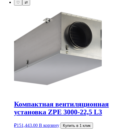
♡
⇄
Компактная вентиляционная
установка ZPE 3000-22,5 L3
₽
151,443.00
В корзину
Купить в 1 клик