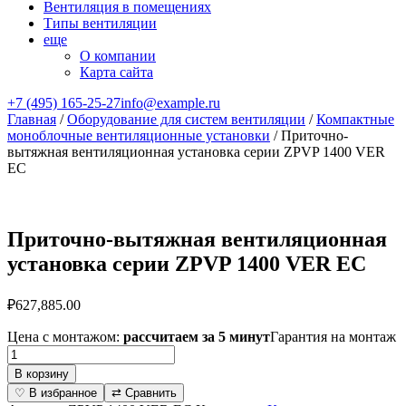
Вентиляция в помещениях
Типы вентиляции
еще
О компании
Карта сайта
+7 (495) 165-25-27
info@example.ru
Главная
/
Оборудование для систем вентиляции
/
Компактные
моноблочные вентиляционные установки
/ Приточно-
вытяжная вентиляционная установка серии ZPVP 1400 VER
EC
Приточно-вытяжная вентиляционная
установка серии ZPVP 1400 VER EC
₽
627,885.00
Цена с монтажом:
рассчитаем за 5 минут
Гарантия на монтаж
Количество
товара
В корзину
Приточно-
♡ В избранное
⇄ Сравнить
вытяжная