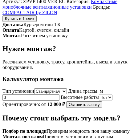
Артикул:
ZPVP 1400 VER EC
Категория:
Компактные
вентиляционная
моноблочные вентиляционные установки
Бренды:
установка
COMPACTAIR by ZILON
серии
Купить в 1 клик
ZPVP
Доставка
Курьером или ТК
1400
Оплата
Картой, счетом, онлайн
VER
Монтаж
Рассчитаем установку
EC
Нужен монтаж?
Рассчитаем установку, трассу, кронштейны, выезд и запуск
оборудования.
Калькулятор монтажа
Тип установки
Длина трассы, м
Высотные работы
Ориентировочно:
от 12 000 ₽
Оставить заявку
Почему стоит выбрать эту модель?
Подбор по площади
Проверим мощность под вашу комнату
Монтаж под ключ
Привезем, установим и запустим