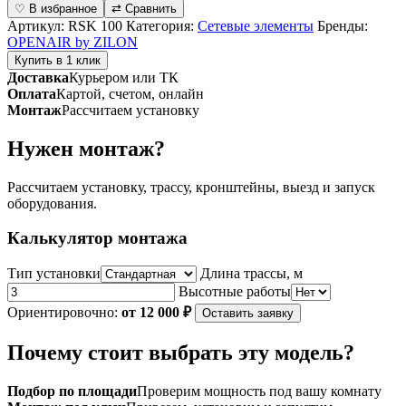
Обратный
♡ В избранное
⇄ Сравнить
клапан
Артикул:
RSK 100
Категория:
Сетевые элементы
Бренды:
серии
OPENAIR by ZILON
RSK
Купить в 1 клик
100
Доставка
Курьером или ТК
Оплата
Картой, счетом, онлайн
Монтаж
Рассчитаем установку
Нужен монтаж?
Рассчитаем установку, трассу, кронштейны, выезд и запуск
оборудования.
Калькулятор монтажа
Тип установки
Длина трассы, м
Высотные работы
Ориентировочно:
от 12 000 ₽
Оставить заявку
Почему стоит выбрать эту модель?
Подбор по площади
Проверим мощность под вашу комнату