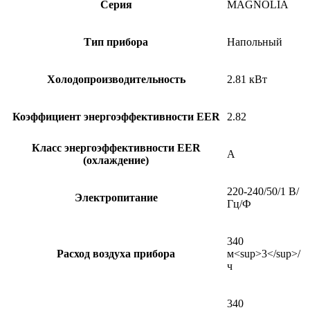
Серия
MAGNOLIA
Тип прибора
Напольный
Холодопроизводительность
2.81 кВт
Коэффициент энергоэффективности EER
2.82
Класс энергоэффективности EER
A
(охлаждение)
220-240/50/1 В/
Электропитание
Гц/Ф
340
Расход воздуха прибора
м<sup>3</sup>/
ч
340