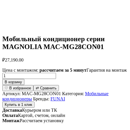
Мобильный кондиционер cерии
MAGNOLIA MAC-MG28CON01
₽
27,190.00
Цена с монтажом:
рассчитаем за 5 минут
Гарантия на монтаж
Количество
товара
В корзину
Мобильный
♡ В избранное
⇄ Сравнить
кондиционер
Артикул:
MAC-MG28CON01
Категория:
Мобильные
cерии
кондиционеры
Бренды:
FUNAI
MAGNOLIA
Купить в 1 клик
MAC-
Доставка
Курьером или ТК
MG28CON01
Оплата
Картой, счетом, онлайн
Монтаж
Рассчитаем установку