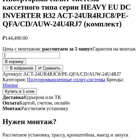
кассетного типа серии HEAVY EU DC
INVERTER R32 ACT-24UR4RJC8/PE-
QFA/CD/AUW-24U4RJ7 (комплект)
₽
144,490.00
Цена с монтажом:
рассчитаем за 5 минут
Гарантия на монтаж
Количество
товара
В корзину
Инверторная
♡ В избранное
⇄ Сравнить
сплит-
Артикул:
ACT-24UR4RJC8/PE-QFA/CD/AUW-24U4RJ7
система
Категория:
Полупромышленные сплит-системы
Бренды:
кассетного
Hisense
типа
Купить в 1 клик
серии
Доставка
Курьером или ТК
HEAVY
Оплата
Картой, счетом, онлайн
EU
Монтаж
Рассчитаем установку
DC
INVERTER
Нужен монтаж?
R32
ACT-
24UR4RJC8/PE-
Рассчитаем установку, трассу, кронштейны, выезд и запуск
QFA/CD/AUW-