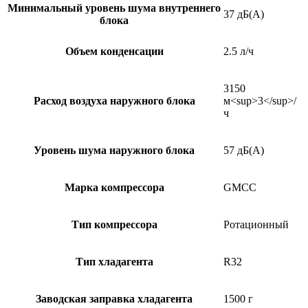
Минимальный уровень шума внутреннего
37 дБ(А)
блока
Объем конденсации
2.5 л/ч
3150
Расход воздуха наружного блока
м<sup>3</sup>/
ч
Уровень шума наружного блока
57 дБ(А)
Марка компрессора
GMCC
Тип компрессора
Ротационный
Тип хладагента
R32
Заводская заправка хладагента
1500 г