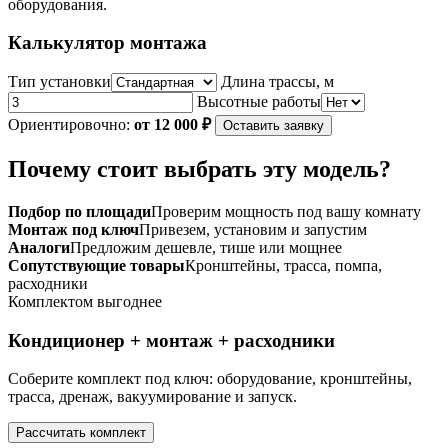
оборудования.
24U4RJ7
(комплект)
Калькулятор монтажа
Тип установки
Длина трассы, м
Высотные работы
Ориентировочно:
от 12 000 ₽
Оставить заявку
Почему стоит выбрать эту модель?
Подбор по площади
Проверим мощность под вашу комнату
Монтаж под ключ
Привезем, установим и запустим
Аналоги
Предложим дешевле, тише или мощнее
Сопутствующие товары
Кронштейны, трасса, помпа,
расходники
Комплектом выгоднее
Кондиционер + монтаж + расходники
Соберите комплект под ключ: оборудование, кронштейны,
трасса, дренаж, вакуумирование и запуск.
Рассчитать комплект