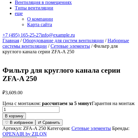
Вентиляция в помещениях
Типы вентиляции
еще
О компании
Карта сайта
+7 (495) 165-25-27
info@example.ru
Главная
/
Оборудование для систем вентиляции
/
Наборные
системы вентиляции
/
Сетевые элементы
/ Фильтр для
круглого канала серии ZFA-A 250
Фильтр для круглого канала серии
ZFA-A 250
₽
3,609.00
Цена с монтажом:
рассчитаем за 5 минут
Гарантия на монтаж
Количество
товара
В корзину
Фильтр
♡ В избранное
⇄ Сравнить
для
Артикул:
ZFA-A 250
Категория:
Сетевые элементы
Бренды:
круглого
OPENAIR by ZILON
канала