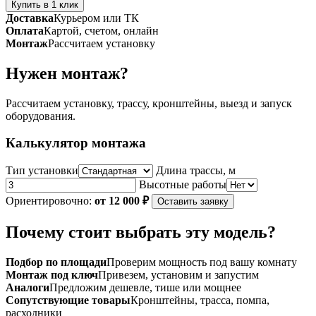
Купить в 1 клик
серии
Доставка
Курьером или ТК
ZFA-
Оплата
Картой, счетом, онлайн
A
Монтаж
Рассчитаем установку
250
Нужен монтаж?
Рассчитаем установку, трассу, кронштейны, выезд и запуск
оборудования.
Калькулятор монтажа
Тип установки
Длина трассы, м
Высотные работы
Ориентировочно:
от 12 000 ₽
Оставить заявку
Почему стоит выбрать эту модель?
Подбор по площади
Проверим мощность под вашу комнату
Монтаж под ключ
Привезем, установим и запустим
Аналоги
Предложим дешевле, тише или мощнее
Сопутствующие товары
Кронштейны, трасса, помпа,
расходники