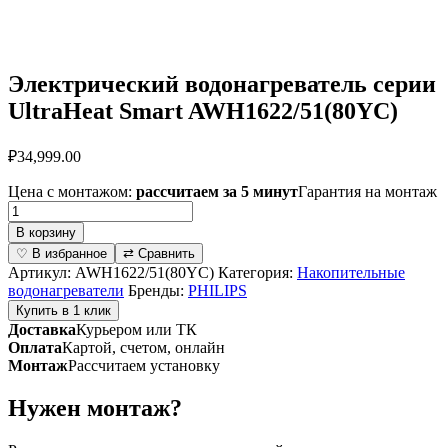
Электрический водонагреватель серии
UltraHeat Smart AWH1622/51(80YC)
₽
34,999.00
Цена с монтажом:
рассчитаем за 5 минут
Гарантия на монтаж
Количество
товара
В корзину
Электрический
♡ В избранное
⇄ Сравнить
водонагреватель
Артикул:
AWH1622/51(80YC)
Категория:
Накопительные
серии
водонагреватели
Бренды:
PHILIPS
UltraHeat
Купить в 1 клик
Smart
Доставка
Курьером или ТК
AWH1622/51(80YC)
Оплата
Картой, счетом, онлайн
Монтаж
Рассчитаем установку
Нужен монтаж?