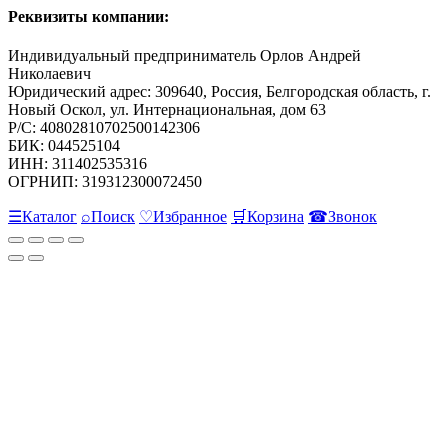
Реквизиты компании:
Индивидуальный предприниматель Орлов Андрей
Николаевич
Юридический адрес: 309640, Россия, Белгородская область, г.
Новый Оскол, ул. Интернациональная, дом 63
Р/С: 40802810702500142306
БИК: 044525104
ИНН: 311402535316
ОГРНИП: 319312300072450
☰
Каталог
⌕
Поиск
♡
Избранное
🛒
Корзина
☎
Звонок