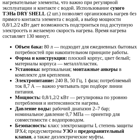
нагревательные элементы, что важно при регулярной
эксплуатации и контакте с водой. Использование
сухого
ТЭНа DRY SHELL
(2 шт.) позволяет организовать нагрев без
прямого контакта элемента с водой, а выбор мощности
0,8/1,2/2 кВт дает возможность подстроиться под доступную
электросеть и желаемую скорость нагрева. Время нагрева
составляет 130 минут.
Объем бака:
80 л — подходит для ежедневных бытовых
потребностей при накопительном принципе работы.
Форма и конструкция:
плоский корпус, цвет белый;
материалы корпуса — металл/пластик.
Установка:
вертикальная;
монтажные анкеры
в
комплекте для крепления.
Электропитание:
240 В, 50 Гц, 1 фаза; потребляемый
ток 8,7 А — важно учитывать при подборе линии
питания.
Мощность:
0,8/1,2/2 кВт — регулировка по уровню
потребления и интенсивности нагрева.
Давление воды:
рабочий диапазон 2–7 бар;
номинальное давление 0,7 МПа — ориентир для
совместимости с водопроводом.
Безопасность:
класс электрозащиты I, степень защиты
IPX4; предусмотрены
УЗО
и
предохранительный
клапан
, а также диэлектрические муфты.