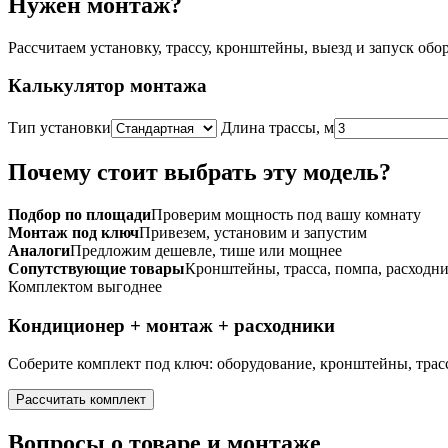
Нужен монтаж?
1,8/1
Рассчитаем установку, трассу, кронштейны, выезд и запуск обо
Калькулятор монтажа
Тип установки
Длина трассы, м
Почему стоит выбрать эту модель?
Подбор по площади
Проверим мощность под вашу комнату
Монтаж под ключ
Привезем, установим и запустим
Аналоги
Предложим дешевле, тише или мощнее
Сопутствующие товары
Кронштейны, трасса, помпа, расходн
Комплектом выгоднее
Кондиционер + монтаж + расходники
Соберите комплект под ключ: оборудование, кронштейны, трасс
Рассчитать комплект
Вопросы о товаре и монтаже