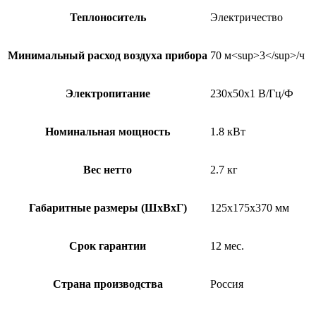
Теплоноситель
Электричество
Минимальный расход воздуха прибора
70 м<sup>3</sup>/ч
Электропитание
230x50x1 В/Гц/Ф
Номинальная мощность
1.8 кВт
Вес нетто
2.7 кг
Габаритные размеры (ШxВxГ)
125x175x370 мм
Срок гарантии
12 мес.
Страна производства
Россия