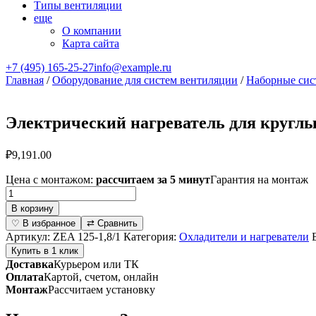
Типы вентиляции
еще
О компании
Карта сайта
+7 (495) 165-25-27
info@example.ru
Главная
/
Оборудование для систем вентиляции
/
Наборные сис
Электрический нагреватель для круглых
₽
9,191.00
Цена с монтажом:
рассчитаем за 5 минут
Гарантия на монтаж
Количество
товара
В корзину
Электрический
♡ В избранное
⇄ Сравнить
нагреватель
Артикул:
ZEA 125-1,8/1
Категория:
Охладители и нагреватели
для
Купить в 1 клик
круглых
Доставка
Курьером или ТК
каналов
Оплата
Картой, счетом, онлайн
серии
Монтаж
Рассчитаем установку
ZEA
125-