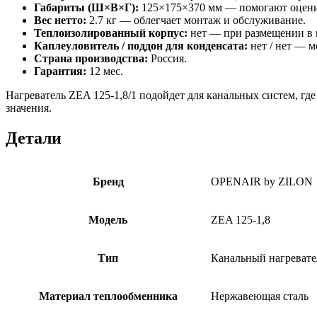
Габариты (Ш×В×Г):
125×175×370 мм — помогают оценит
Вес нетто:
2.7 кг — облегчает монтаж и обслуживание.
Теплоизолированный корпус:
нет — при размещении в 
Каплеуловитель / поддон для конденсата:
нет / нет — м
Страна производства:
Россия.
Гарантия:
12 мес.
Нагреватель ZEA 125-1,8/1 подойдет для канальных систем, гд
значения.
Детали
Бренд
OPENAIR by ZILON
Модель
ZEA 125-1,8
Тип
Канальный нагревате
Материал теплообменника
Нержавеющая сталь