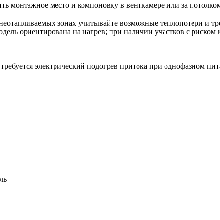
ь монтажное место и компоновку в венткамере или за потолком
неотапливаемых зонах учитывайте возможные теплопотери и тре
одель ориентирована на нагрев; при наличии участков с риском 
е требуется электрический подогрев притока при однофазном пи
ль