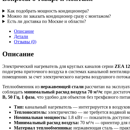
Как подобрать мощность кондиционера?
Можно ли заказать кондиционер сразу с монтажом?
Есть ли доставка по Москве и области?
Описание
Детали
Отзывы (0)
Описание
Электрический нагреватель для круглых каналов серии
ZEA 125
подогрева приточного воздуха в системах канальной вентиляци
помещениях за счет электрического нагрева воздушного потока
Теплообменник из
нержавеющей стали
рассчитан на эксплуат
соблюдать
минимальный расход воздуха 70 м³/ч
: при достат
В, 50 Гц, 1 фаза
, что удобно для объектов без трехфазного пи
Тип:
канальный нагреватель — интегрируется в воздухов
Теплоноситель:
электричество — не требуется водяной к
Номинальная мощность:
1.8 кВт — показатель доступн
Минимальный расход воздуха:
70 м³/ч — ориентир для 
Материал теплообменника:
нержавеющая сталь — практ