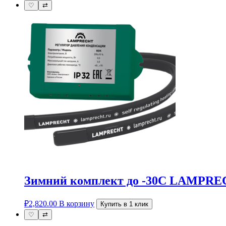
♡
⇄
Зимний комплект до -30С LAMPR
₽
2,820.00
В корзину
Купить в 1 клик
♡
⇄