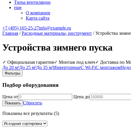
Типы вентиляции
еще
О компании
Карта сайта
+7 (495) 165-25-27
info@example.ru
Главная
/
Расходные материалы, инструмент
/ Устройства зимне
Устройства зимнего пуска
✓ Официальная гарантия
✓ Монтаж под ключ
✓ Доставка по М
До 20 м²
До 25 м²
До 35 м²
Инверторные
С Wi‑Fi
С монтажом
Недо
Фильтры
Подбор оборудования
Цена от
Цена до
Сбросить
Показать
Показаны все результаты (5)