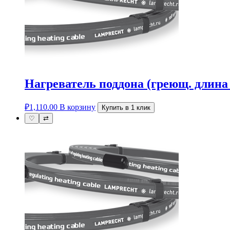
Нагреватель поддона (греющ. дли
₽
1,110.00
В корзину
Купить в 1 клик
♡
⇄