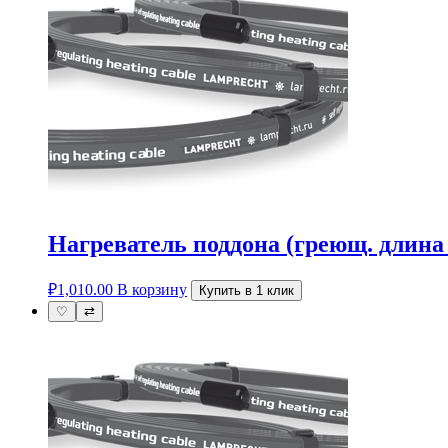
Нагреватель поддона (греющ. дли
₽
1,010.00
В корзину
Купить в 1 клик
♡
⇄