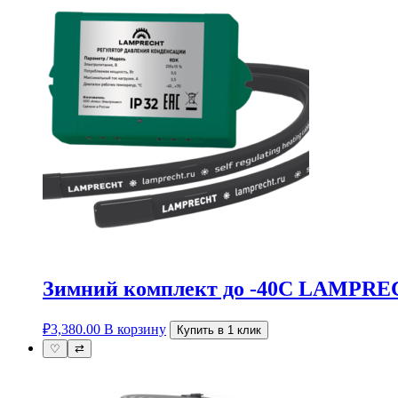
Зимний комплект до -40С LAMPR
₽
3,380.00
В корзину
Купить в 1 клик
♡
⇄