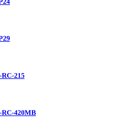
P24
P29
-RC-215
S-RC-420MB