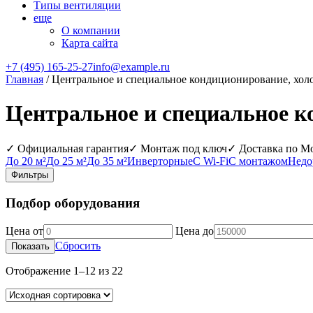
Типы вентиляции
еще
О компании
Карта сайта
+7 (495) 165-25-27
info@example.ru
Главная
/ Центральное и специальное кондиционирование, хо
Центральное и специальное к
✓ Официальная гарантия
✓ Монтаж под ключ
✓ Доставка по М
До 20 м²
До 25 м²
До 35 м²
Инверторные
С Wi‑Fi
С монтажом
Недо
Фильтры
Подбор оборудования
Цена от
Цена до
Сбросить
Показать
Отображение 1–12 из 22