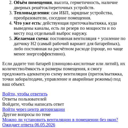
Объём помещения
, высота, герметичность, наличие
дверных решёток/переточных устройств.
Тепловыделения
: сам ИБП, зарядные устройства,
преобразователи, соседние помещения.
Что уже есть
: действующая приточка/вытяжка, куда
выведены каналы, есть ли резерв по мощности и по
месту под отдельный выброс наружу.
Желаемая схема
: постоянная вентиляция + усиление по
датчику H2 (самый рабочий вариант для батарейных),
либо постоянная на расчётном расходе (проще, но чаще
менее энергоэффективно).
Если дадите тип батарей (свинцово-кислотные или литий), их
количество/ёмкость и размеры помещения, я смогу
предложить адекватную схему вентиляции (приток/вытяжка,
точки забора/подачи, управление и аварийные режимы) под
ваш объект.
Войти, чтобы ответить
Ответы пользователей
Войдите, чтобы написать ответ
Войти через центр авторизации
Другие вопросы по теме
Можно ли установить вентиляцию в помещении без окон?
Ожидает ответа
06.05.2026