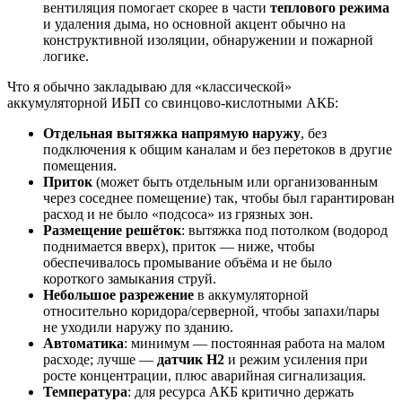
вентиляция помогает скорее в части
теплового режима
и удаления дыма, но основной акцент обычно на
конструктивной изоляции, обнаружении и пожарной
логике.
Что я обычно закладываю для «классической»
аккумуляторной ИБП со свинцово-кислотными АКБ:
Отдельная вытяжка напрямую наружу
, без
подключения к общим каналам и без перетоков в другие
помещения.
Приток
(может быть отдельным или организованным
через соседнее помещение) так, чтобы был гарантирован
расход и не было «подсоса» из грязных зон.
Размещение решёток
: вытяжка под потолком (водород
поднимается вверх), приток — ниже, чтобы
обеспечивалось промывание объёма и не было
короткого замыкания струй.
Небольшое разрежение
в аккумуляторной
относительно коридора/серверной, чтобы запахи/пары
не уходили наружу по зданию.
Автоматика
: минимум — постоянная работа на малом
расходе; лучше —
датчик H2
и режим усиления при
росте концентрации, плюс аварийная сигнализация.
Температура
: для ресурса АКБ критично держать