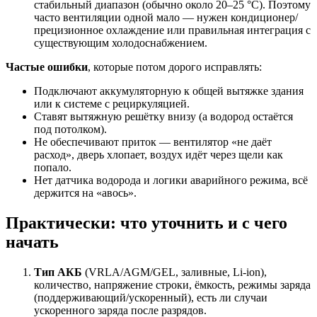
стабильный диапазон (обычно около 20–25 °C). Поэтому
часто вентиляции одной мало — нужен кондиционер/
прецизионное охлаждение или правильная интеграция с
существующим холодоснабжением.
Частые ошибки
, которые потом дорого исправлять:
Подключают аккумуляторную к общей вытяжке здания
или к системе с рециркуляцией.
Ставят вытяжную решётку внизу (а водород остаётся
под потолком).
Не обеспечивают приток — вентилятор «не даёт
расход», дверь хлопает, воздух идёт через щели как
попало.
Нет датчика водорода и логики аварийного режима, всё
держится на «авось».
Практически: что уточнить и с чего
начать
Тип АКБ
(VRLA/AGM/GEL, заливные, Li-ion),
количество, напряжение строки, ёмкость, режимы заряда
(поддерживающий/ускоренный), есть ли случаи
ускоренного заряда после разрядов.