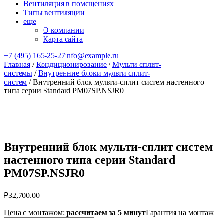
Вентиляция в помещениях
Типы вентиляции
еще
О компании
Карта сайта
+7 (495) 165-25-27
info@example.ru
Главная
/
Кондиционирование
/
Мульти сплит-
системы
/
Внутренние блоки мульти сплит-
систем
/ Внутренний блок мульти-сплит систем настенного
типа серии Standard PM07SP.NSJR0
Внутренний блок мульти-сплит систем
настенного типа серии Standard
PM07SP.NSJR0
₽
32,700.00
Цена с монтажом:
рассчитаем за 5 минут
Гарантия на монтаж