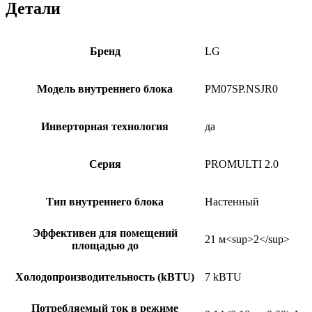
Детали
Бренд
LG
Модель внутреннего блока
PM07SP.NSJR0
Инверторная технология
да
Серия
PROMULTI 2.0
Тип внутреннего блока
Настенный
Эффективен для помещений
21 м<sup>2</sup>
площадью до
Холодопроизводительность (kBTU)
7 kBTU
Потребляемый ток в режиме