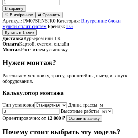
Количество
товара
В корзину
Внутренний
♡ В избранное
⇄ Сравнить
блок
Артикул:
PM07SP.NSJR0
Категория:
Внутренние блоки
мульти-
мульти сплит-систем
Бренды:
LG
сплит
Купить в 1 клик
систем
Доставка
Курьером или ТК
настенного
Оплата
Картой, счетом, онлайн
типа
Монтаж
Рассчитаем установку
серии
Standard
Нужен монтаж?
PM07SP.NSJR0
Рассчитаем установку, трассу, кронштейны, выезд и запуск
оборудования.
Калькулятор монтажа
Тип установки
Длина трассы, м
Высотные работы
Ориентировочно:
от 12 000 ₽
Оставить заявку
Почему стоит выбрать эту модель?