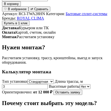
товара
В корзину
Инверторная
♡ В избранное
⇄ Сравнить
сплит-
Артикул:
RCI-TWA28HN
Категория:
Бытовые сплит-системы
система
Бренды:
ROYAL CLIMA
TRIUMPH
Купить в 1 клик
Inverter
Доставка
Курьером или ТК
2023
Оплата
Картой, счетом, онлайн
RCI-
Монтаж
Рассчитаем установку
TWA28HN
(комплект)
Нужен монтаж?
Рассчитаем установку, трассу, кронштейны, выезд и запуск
оборудования.
Калькулятор монтажа
Тип установки
Длина трассы, м
Высотные работы
Ориентировочно:
от 12 000 ₽
Оставить заявку
Почему стоит выбрать эту модель?