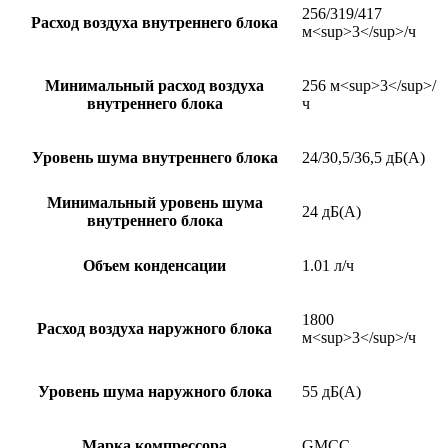
256/319/417
Расход воздуха внутреннего блока
м<sup>3</sup>/ч
Минимальный расход воздуха
256 м<sup>3</sup>/
внутреннего блока
ч
Уровень шума внутреннего блока
24/30,5/36,5 дБ(А)
Минимальный уровень шума
24 дБ(А)
внутреннего блока
Объем конденсации
1.01 л/ч
1800
Расход воздуха наружного блока
м<sup>3</sup>/ч
Уровень шума наружного блока
55 дБ(А)
Марка компрессора
GMCC