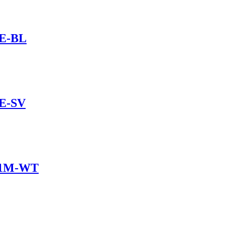
1E-BL
1E-SV
01M-WT