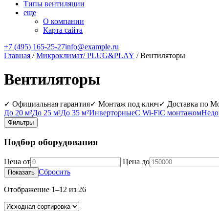
Типы вентиляции
еще
О компании
Карта сайта
+7 (495) 165-25-27
info@example.ru
Главная
/
Микроклимат/ PLUG&PLAY
/ Вентиляторы
Вентиляторы
✓ Официальная гарантия
✓ Монтаж под ключ
✓ Доставка по М
До 20 м²
До 25 м²
До 35 м²
Инверторные
С Wi‑Fi
С монтажом
Недо
Фильтры
Подбор оборудования
Цена от
Цена до
Сбросить
Показать
Отображение 1–12 из 26