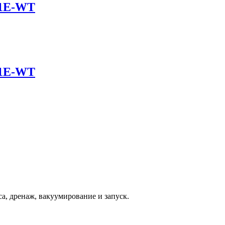
01E-WT
01E-WT
а, дренаж, вакуумирование и запуск.