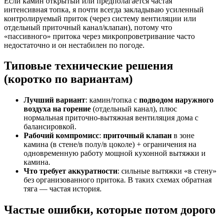
Если камин открытый или предполагается частая
интенсивная топка, я почти всегда закладываю усиленный
контролируемый приток (через систему вентиляции или
отдельный приточный канал/клапан), потому что
«пассивного» притока через микропроветривание часто
недостаточно и он нестабилен по погоде.
Типовые технические решения
(коротко по вариантам)
Лучший вариант
: камин/топка с
подводом наружного
воздуха на горение
(отдельный канал), плюс
нормальная приточно-вытяжная вентиляция дома с
балансировкой.
Рабочий компромисс
:
приточный клапан
в зоне
камина (в стене/в полу/в цоколе) + ограничения на
одновременную работу мощной кухонной вытяжки и
камина.
Что требует аккуратности
: сильные вытяжки «в стену»
без организованного притока. В таких схемах обратная
тяга — частая история.
Частые ошибки, которые потом дорого