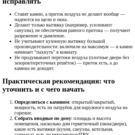
исправлять
Ставят камин, а приток воздуха не делают вообще —
надеются на щели и окна.
Делают только вытяжку (например, усиливают
санузлы), не обеспечивая равного притока — получают
разрежение и дымление.
Не учитывают кухонную вытяжку большой
производительности: включили на максимум — и камин
начинает “пахнуть” в комнату.
Не продумывают перетоки воздуха (плотные двери без
зазоров/переточных решёток) — приток есть, а до
камина не доходит.
Практическая рекомендация: что
уточнить и с чего начать
Определиться с камином
: открытый/закрытый,
мощность, есть ли патрубок для наружного воздуха на
горение.
Собрать вводные по дому
: площадь и высота
помещения, насколько дом герметичный (окна/двери),
какие есть вытяжки (кухня, санузлы, котельная,
сушилка), есть ли рекуператор/ПВУ.