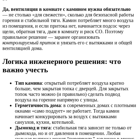
Да, вентиляция в комнате с камином нужна обязательно
— не столько «для свежести», сколько для безопасной работы
горения и стабильной тяги. Камин потребляет много воздуха
из помещения, и если притока нет, начинается подсос через
щели, обратная тяга, дым в комнату и риск CO. Поэтому
правильное решение — заранее организовать
контролируемый приток
и увязать его с вытяжками и общей
вентиляцией дома.
Логика инженерного решения: что
важно учесть
Тип камина
: открытый потребляет воздуха кратно
больше, чем закрытая топка с дверцей. Для закрытых
топок часто можно (и правильно) сделать подвод
воздуха на горение напрямую с улицы.
Герметичность дома
: в современных домах с плотными
окнами «само поддует» не работает. Тогда камин
начинает конкурировать за воздух с вытяжками
санузлов, кухни, котельной.
Дымоход и тяга
: стабильная тяга зависит не только от
дымохода, но и от давления в помещении. Любая
сильная вытяжка может “перетянуть” давление в минус